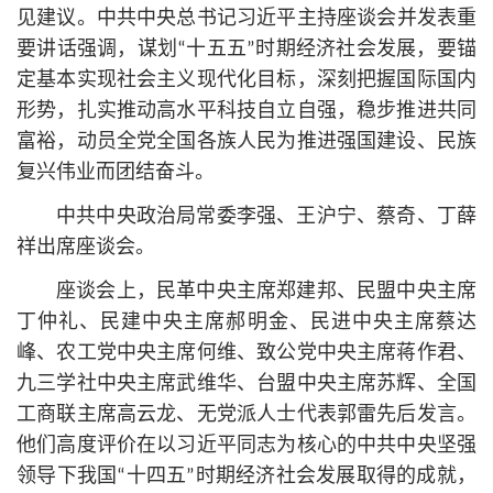
见建议。中共中央
总
书记
习
近平
主持座谈会并发表重
要讲话强调，谋划“十五五”时期经济社会发展，要锚
定基本实现社会主义现代化目标，深刻把握国际国内
形势，扎实推动高水平科技自立自强，稳步推进共同
富裕，动员全党全国各族人民为推进强国建设、民族
复兴伟业而团结奋斗。
中共中央政治局常委李强、王沪宁、蔡奇、丁薛
祥出席座谈会。
座谈会上，民革中央主席郑建邦、民盟中央主席
丁仲礼、民建中央主席郝明金、民进中央主席蔡达
峰、农工党中央主席何维、致公党中央主席蒋作君、
九三学社中央主席武维华、台盟中央主席苏辉、全国
工商联主席高云龙、无党派人士代表郭雷先后发言。
他们高度评价在以习
近平
同志为
核心
的中共中央坚强
领导下我国“十四五”时期经济社会发展取得的成就，