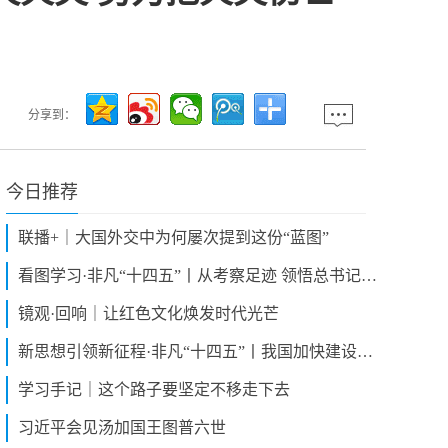
分享到：
今日推荐
联播+｜大国外交中为何屡次提到这份“蓝图”
看图学习·非凡“十四五”丨从考察足迹 领悟总书记“坚持发展实业”的深意
镜观·回响｜让红色文化焕发时代光芒
新思想引领新征程·非凡“十四五”丨我国加快建设现代化产业体系
学习手记｜这个路子要坚定不移走下去
习近平会见汤加国王图普六世