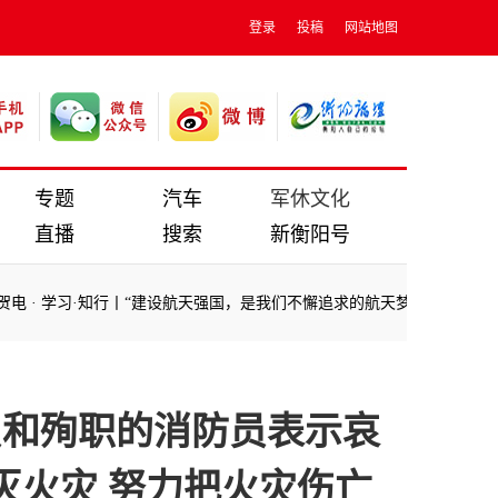
登录
投稿
网站地图
专题
汽车
军休文化
直播
搜索
新衡阳号
电
·
学习·知行丨“建设航天强国，是我们不懈追求的航天梦”
·
镜观·回响
电
·
学习·知行丨“建设航天强国，是我们不懈追求的航天梦”
·
镜观·回响
员和殉职的消防员表示哀
灭火灾 努力把火灾伤亡