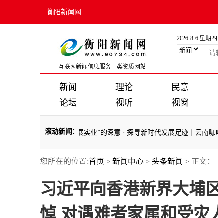
衡阳新闻网
2026-8-6 星期四
互联网新闻信息服务一类资质网站
新闻
理论
民意
论坛
视听
视窗
滚动新闻
：
足迹 领悟总书记“坚持发展实业”的深意
·
探寻新时代发展足迹｜云南咖啡：
您所在的位置:
首页
>
新闻中心
>
头条新闻
> 正文：
足迹 领悟总书记“坚持发展实业”的深意
·
探寻新时代发展足迹｜云南咖啡：
习近平向香港新界大埔
悼 对遇难者家属和受灾