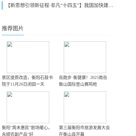
【新思想引领新征程·非凡“十四五”】我国加快建设现代化产业体系
推荐图片
景区提质改造，衡阳石鼓书
岳跑步·衡健康！2025南岳
院于11月26日闭园一天
衡山国际登山赛鸣枪
衡阳“周末惠民”剧场暖心，
第三届衡阳市旅游发展大会
永顺农副产品“好
在衡山县开幕