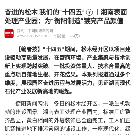
奋进的松木 我们的“十四五”⑦丨湘南表面
处理产业园：为“衡阳制造”镀亮产品颜值
资讯
中国衡阳新闻网
2025-12-05 15:19:30
浏览量：8.64万+
【编者按】“十四五”期间，松木经开区以项目建
设驱动高质量发展，在营商环境、产业集聚与技术创
新上实现跨越突破。一批投资体量大、技术含量高的
重点项目落地生根、开花结果。本系列报道通过多个
维度，展现园区奋进历程与发展活力，见证湖南现代
石化产业发展新高地的崛起。
衡阳新闻网讯 冬日的松木经开区，一派生机勃
勃的建设图景。湘南表面处理产业园内，标准厂房整
齐矗立，黄白相间的外墙装饰已全面完工，工人们正
抓紧推进地下排污管网的铺设工作，一座现代化、绿