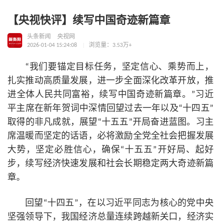
【央视快评】续写中国奇迹新篇章
头条新闻
央视网
2026-01-04 15:24:08
浏览量：3.53万+
“我们要锚定目标任务，坚定信心、乘势而上，
扎实推动高质量发展，进一步全面深化改革开放，推
进全体人民共同富裕，续写中国奇迹新篇章。”习
近
平
主席在新年贺词中深情回望过去一年以及“十四五”
取得的非凡成就，展望“十五五”开局奋进蓝图。习主
席温暖而坚定的话语，必将激励全党全社会把握发展
大势，坚定必胜信心，确保“十五五”开好局、起好
步，续写经济快速发展和社会长期稳定两大奇迹新篇
章。
回望“十四五”，在以习
近平
同志为
核心
的党中央
坚强领导下，我国经济总量连续跨越新关口，经济实