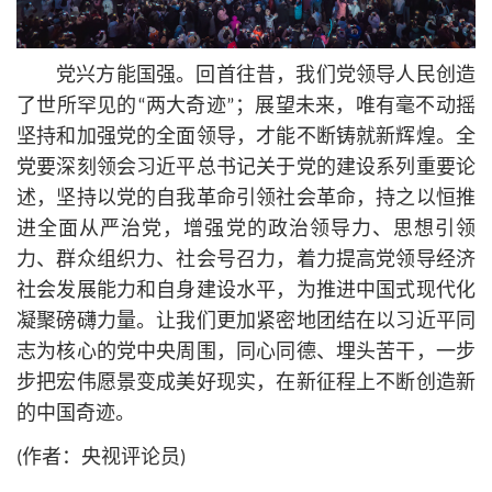
党兴方能国强。回首往昔，我们党领导人民创造
了世所罕见的“两大奇迹”；展望未来，唯有毫不动摇
坚持和加强党的全面领导，才能不断铸就新辉煌。全
党要深刻领会习
近平
总
书记
关于党的建设系列重要论
述，坚持以党的自我革命引领社会革命，持之以恒推
进全面
从严治党
，增强党的政治领导力、思想引领
力、群众组织力、社会号召力，着力提高党领导经济
社会发展能力和自身建设水平，为推进中国式现代化
凝聚磅礴力量。让我们更加紧密地团结在以习
近平
同
志为
核心
的党中央周围，同心同德、埋头苦干，一步
步把宏伟愿景变成美好现实，在新征程上不断创造新
的中国奇迹。
(作者：央视评论员)