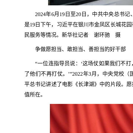
2024年6月19日至20日，中共中央
总
书记
是19日下午，习
近平
在银川市金凤区长城花园
民服务等情况。新华社记者 谢环驰 摄
争做愿担当、敢担当、善担当的好干部
“一位连指导员说：‘这场仗如果我们不
了他们不再打仗。’”2022年3月，中央党
平
总
书记
讲述了电影《长津湖》中的片段。愿
值所在。