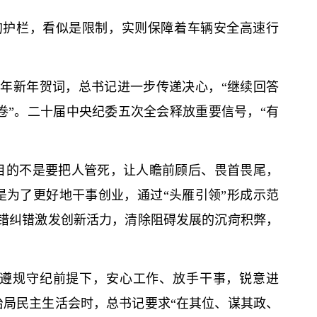
的护栏，看似是限制，实则保障着车辆安全高速行
六年新年贺词，
总
书记
进一步传递决心，“继续回答
卷”。二十届中央纪委五次全会释放重要信号，“有
目的不是要把人管死，让人瞻前顾后、畏首畏尾，
是为了更好地干事创业，通过“头雁引领”形成示范
容错纠错激发创新活力，清除阻碍发展的沉疴积弊，
在遵规守纪前提下，安心工作、放手干事，锐意进
治局民主生活会时，
总
书记
要求“在其位、谋其政、