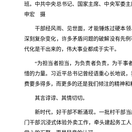
班。中共中央
总
书记
、国家主席、中央军委主
申宏 摄
干部经风雨、见世面，才能锤炼过硬本领
深刻复杂变化，许多矛盾问题的破解没有先例
代化是干出来的，伟大事业都成于实干。
“为担当者担当，为负责者负责，为干事
惜的力量。习
近平
总
书记
曾经语重心长地说，
费要多得多，而更多的还是我们倾注的精神和
其言谆谆、其情切切。
新时代，好干部不断涌现。一批村干部当
门干部沉浸式体验外卖工作，牵头建起务工人