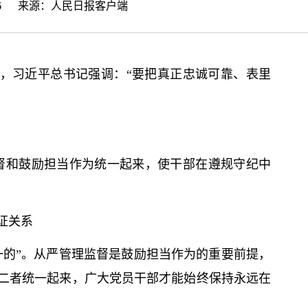
55:46 来源：
人民日报客户端
届，习
近平
总
书记
强调：“要把真正忠诚可靠、表里
督和鼓励担当作为统一起来，使干部在遵规守纪中
证关系
一的”。从严管理监督是鼓励担当作为的重要前提，
二者统一起来，广大党员干部才能始终保持永远在