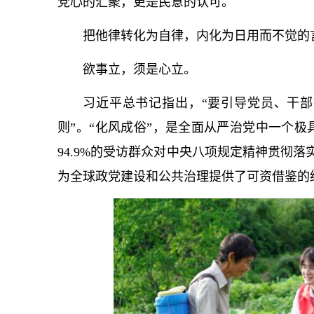
党心的汇聚，更是民意的认可。
把他律转化为自律，内化为日用而不觉的
欲事立，须是心立。
习
近平
总
书记
指出，“要引导党员、干
则”。“化风成俗”，是全面
从严治党
中一个极
94.9%的受访群众对中央八项规定精神贯彻
为全球政党建设和公共治理提供了可资借鉴的