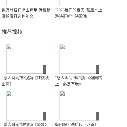
数万旅客在衡山跨年 传统新
“2026我们的春天”蓝墨水上
潮相融打造跨年文
游诗群新年诗歌晚
推荐视频
“感人瞬间”短视频《红旗映
“感人瞬间”短视频《强国路
山河》
上，必定有我》
“感人瞬间”短视频《凝聚》
衡阳保卫战后传（八首）