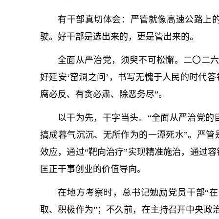
有干部真切体会：严管就像高速公路上
驶。好干部是选出来的，更是管出来的。
全面
从严治党
，须臾不可松懈。二〇二
好延安‘窑洞之问’，书写无愧于人民的时代答
腐必反、有贪必肃、除恶务尽”。
以干为先，干字当头。“全面
从严治党
的
搞成暮气沉沉、无所作为的一潭死水”。严管
效应，通过“靶向治疗”实现精准施治，通过
匡正干事创业的价值导向。
在地方考察时，
总
书记
勉励党员干部“
取、积极作为”；不久前，在主持召开中央政