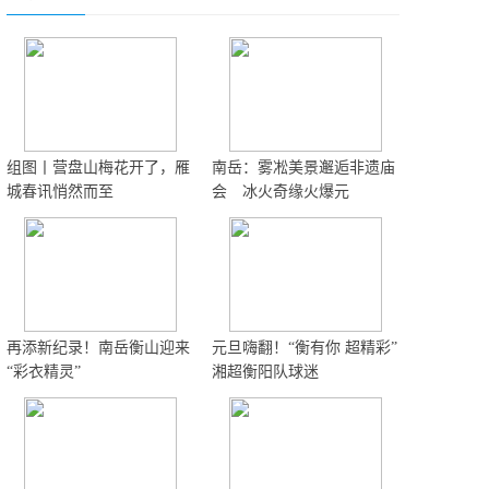
组图丨营盘山梅花开了，雁
南岳：雾凇美景邂逅非遗庙
城春讯悄然而至
会 冰火奇缘火爆元
再添新纪录！南岳衡山迎来
元旦嗨翻！“衡有你 超精彩”
“彩衣精灵”
湘超衡阳队球迷