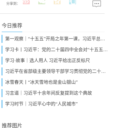
分享到：
今日推荐
第一观察｜“十五五”开局之年第一课，习近平总书记对全面深刻准确把握四中全会精神再部署
学习卡丨习近平：党的二十届四中全会对“十五五”时期经济社会发展作出战略部署，要全面深刻准确领会和把握
学习·故事｜选人用人 习近平给出正反标尺
习近平在省部级主要领导干部学习贯彻党的二十届四中全会精神专题研讨班开班式上发表重要讲话
冰雪春天丨“冰天雪地也是金山银山”
习言道｜习近平十余年间反复提到这个典故
学习时节｜习近平心中的“人民城市”
推荐图片