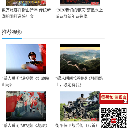
数万旅客在衡山跨年 传统新
“2026我们的春天”蓝墨水上
潮相融打造跨年文
游诗群新年诗歌晚
推荐视频
“感人瞬间”短视频《红旗映
“感人瞬间”短视频《强国路
山河》
上，必定有我》
“感人瞬间”短视频《凝聚》
衡阳保卫战后传（八首）