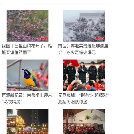
组图丨营盘山梅花开了，雁
南岳：雾凇美景邂逅非遗庙
城春讯悄然而至
会 冰火奇缘火爆元
再添新纪录！南岳衡山迎来
元旦嗨翻！“衡有你 超精彩”
“彩衣精灵”
湘超衡阳队球迷