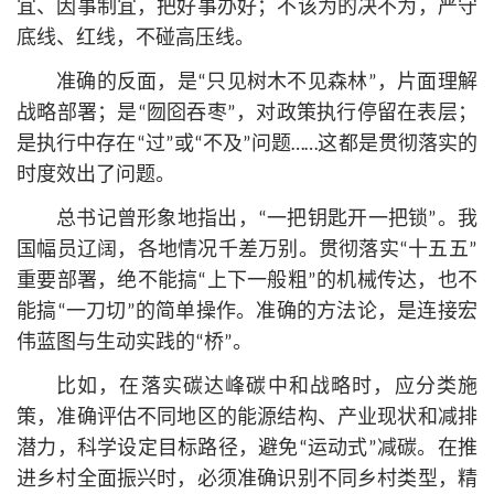
宜、因事制宜，把好事办好；不该为的决不为，严守
底线、红线，不碰高压线。
准确的反面，是“只见树木不见森林”，片面理解
战略部署；是“囫囵吞枣”，对政策执行停留在表层；
是执行中存在“过”或“不及”问题……这都是贯彻落实的
时度效出了问题。
总
书记
曾形象地指出，“一把钥匙开一把锁”。我
国幅员辽阔，各地情况千差万别。贯彻落实“十五五”
重要部署，绝不能搞“上下一般粗”的机械传达，也不
能搞“一刀切”的简单操作。准确的方法论，是连接宏
伟蓝图与生动实践的“桥”。
比如，在落实碳达峰碳中和战略时，应分类施
策，准确评估不同地区的能源结构、产业现状和减排
潜力，科学设定目标路径，避免“运动式”减碳。在推
进乡村全面振兴时，必须准确识别不同乡村类型，精