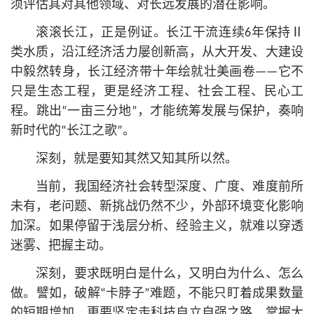
须评估其对其他领域、对长远发展的潜在影响。
滚滚长江，正是例证。长江干流连续6年保持Ⅱ
类水质，沿江经济活力屡创新高，从大开发、大建设
中毅然转身，长江经济带十年绘就壮美画卷——它不
只是生态工程，更是经济工程、社会工程、民心工
程。跳出“一亩三分地”，才能统筹发展与保护，奏响
新时代的“长江之歌”。
深刻，就是要知其然又知其所以然。
当前，我国经济社会转型深度、广度、难度前所
未有，老问题、新挑战仍然不少，外部环境变化影响
加深。如果停留于浅层分析、经验主义，就难以穿透
迷雾、把握主动。
深刻，要求既明白是什么，又明白为什么、怎么
做。譬如，破解“卡脖子”难题，不能只盯着成果数量
的短期增加，更要坚定走科技自立自强之路，掌握大