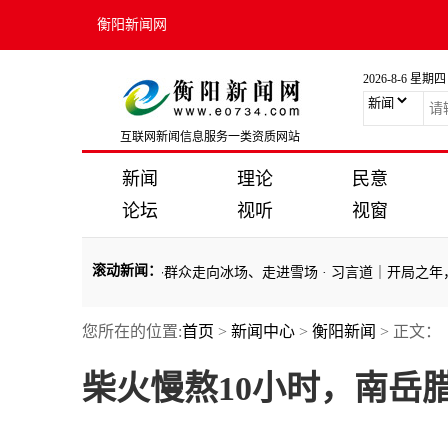
衡阳新闻网
2026-8-6 星期四
互联网新闻信息服务一类资质网站
新闻
理论
民意
论坛
视听
视窗
滚动新闻
：
天】习言道｜带动更多群众走向冰场、走进雪场
·
习言道｜开局之年，习
您所在的位置:
首页
>
新闻中心
>
衡阳新闻
> 正文：
天】习言道｜带动更多群众走向冰场、走进雪场
·
习言道｜开局之年，习
柴火慢熬10小时，南岳腊