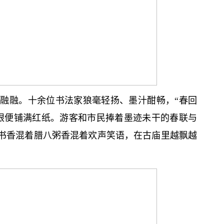
融融。十余位书法家狼毫轻扬、墨汁酣畅，“春回
眼便铺满红纸。游客和市民捧着墨迹未干的春联与
墨书香混着腊八粥香混着欢声笑语，在古庙里越飘越