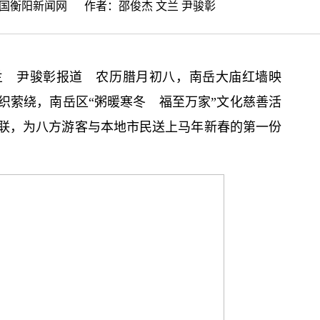
国衡阳新闻网
作者：邵俊杰 文兰 尹骏彰
兰 尹骏彰报道 农历腊月初八，南岳大庙红墙映
织萦绕，南岳区“粥暖寒冬 福至万家”文化慈善活
联，为八方游客与本地市民送上马年新春的第一份