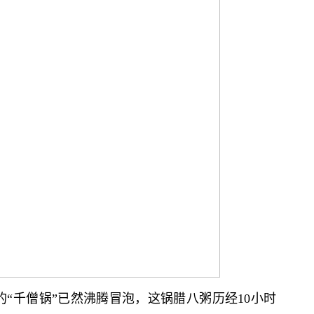
6吨的“千僧锅”已然沸腾冒泡，这锅腊八粥历经10小时