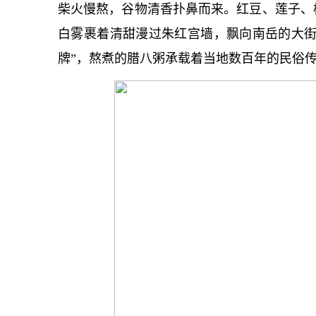
柴火慢熬，谷物清香扑鼻而来。红豆、莲子、
白雾裹着清甜漫过朱红宫墙，飘向南岳的大街
牌”，熬煮的腊八粥承载着当地数百年的民俗