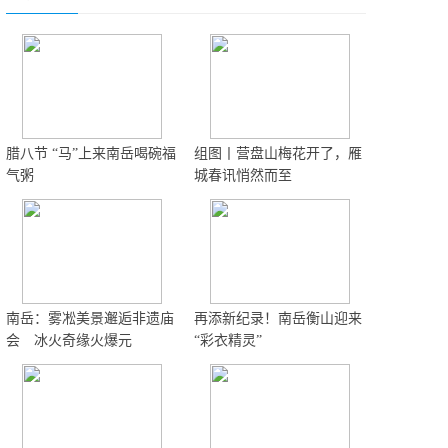
腊八节 “马”上来南岳喝碗福
组图丨营盘山梅花开了，雁
气粥
城春讯悄然而至
南岳：雾凇美景邂逅非遗庙
再添新纪录！南岳衡山迎来
会 冰火奇缘火爆元
“彩衣精灵”