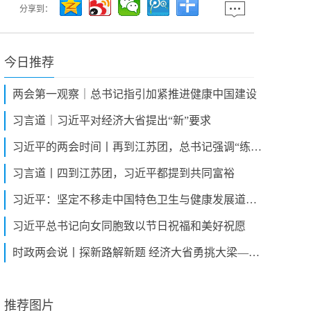
分享到：
今日推荐
两会第一观察｜总书记指引加紧推进健康中国建设
习言道｜习近平对经济大省提出“新”要求
习近平的两会时间丨再到江苏团，总书记强调“练好内功”
习言道丨四到江苏团，习近平都提到共同富裕
习近平：坚定不移走中国特色卫生与健康发展道路 推动“十五五”时期健康中国建设取得决定性进展
习近平总书记向女同胞致以节日祝福和美好祝愿
时政两会说丨探新路解新题 经济大省勇挑大梁——总书记同全国人大代表共商国是
推荐图片