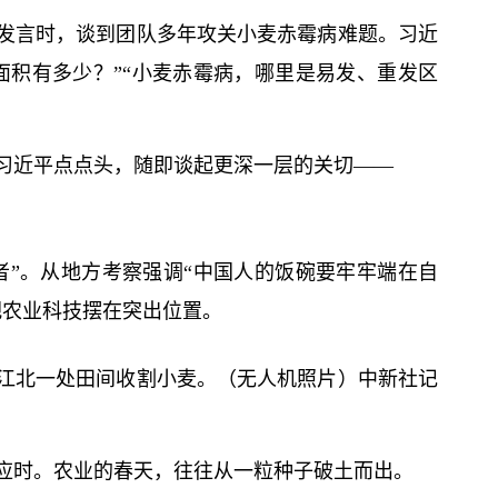
发言时，谈到团队多年攻关小麦赤霉病难题。习
近
面积有多少？”“小麦赤霉病，哪里是易发、重发区
习
近平
点点头，随即谈起更深一层的关切——
者”。从地方考察强调“中国人的饭碗要牢牢端在自
把农业科技摆在突出位置。
江北一处田间收割小麦。（无人机照片）中新社记
应时。农业的春天，往往从一粒种子破土而出。