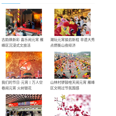
古韵焕新彩 喜乐闹元宵 雁
潮玩元宵骏启新程 非遗大秀
峰区沉浸式文旅活
点燃衡山夜经济
我们的节日·元宵丨万人空
山林村锣鼓喧天闹元宵 雁峰
巷闹元宵 火树银花
区文明过节氛围感