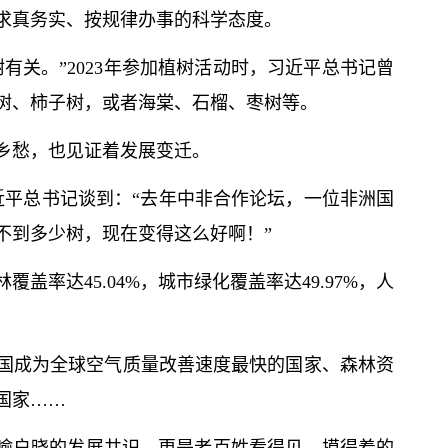
求真务实、按规律办事的科学态度。
有关。”2023年参加植树活动时，习
近平
总
书记
曾
树、柿子树，或者海棠、石榴、枣树等。
乡愁，也见证着发展变迁。
近平
总
书记
谈到：“去年中非合作论坛，一位非洲国
不到多少树，现在变得这么好啊！”
林覆盖率达45.04%，城市绿化覆盖率达49.97%，人
国成为全球空气质量改善速度最快的国家、森林资
国家……