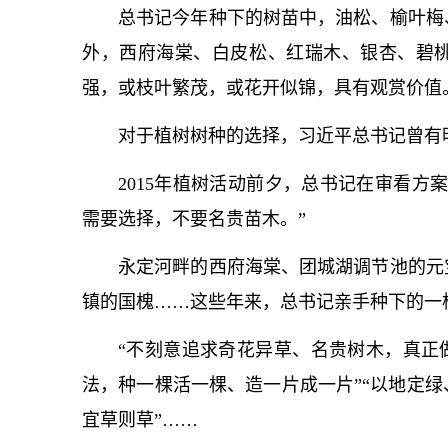
总
书记
今年种下的树苗中，油松、榆叶梅
外，西府海棠、白皮松、红瑞木、银杏、碧
强，或枝叶繁茂，或花开似锦，具有观赏价值
对于植树树种的选择，习
近平
总
书记
曾有
2015年植树活动前夕，
总
书记
在审看方案
需要选择，不要名贵苗木。”
永定河畔的西府海棠、团城湖调节池的元
镇的国槐……这些年来，
总
书记
亲手种下的一
“不刻意追求奇花异草、名贵树木，真正
法，种一棵活一棵、造一片成一片”“以地定
宜草则草”……