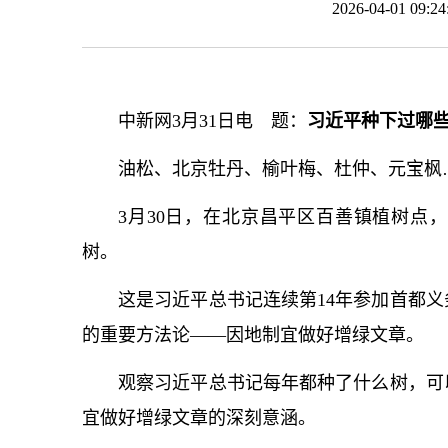
2026-04-01 09
中新网3月31日电 题：
习近平种下过哪
油松、北京牡丹、榆叶梅、杜仲、元宝枫
3月30日，在北京昌平区百善镇植树点
树。
这是习
近平
总
书记
连续第14年参加首都
的重要方法论——因地制宜做好增绿文章。
观察习
近平
总
书记
每年都种了什么树，可
宜做好增绿文章的深刻意涵。