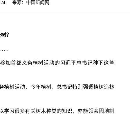
:24:24 来源：
中国新闻网
些树？
……
，参加首都义务植树活动的习
近平
总
书记
种下这些
义务植树活动，今年植树，
总
书记
特别强调植树造林
以学习很多有关树木种类的知识，亦能领会因地制