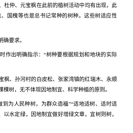
、杜仲、元宝枫在此前的植树活动中均有出现，此
桃、国槐等也是
总
书记
常种的树种。这些树适应性
。
明确要求。
时作出明确指示：“树种要根据规划和地块的实际
宝枫、孙河村的白皮松、张家湾镇的红瑞木、永顺
棵棵树，无不体现因地制宜、科学种植的原则。
做到为人民种树，为群众造福”“适地适树、适时适
绿、以水定绿，因地制宜做好增绿文章，宜树则树，