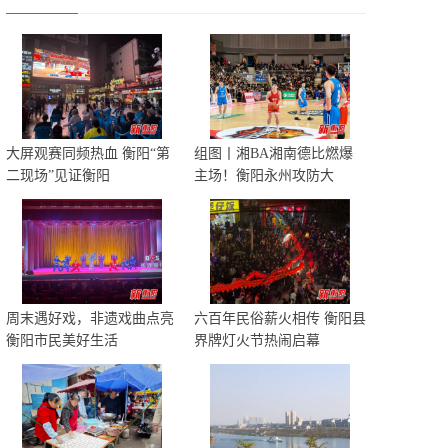
大屏观赛同频热血 衡阳“第
组图丨湘BA湘南德比燃爆
二现场”见证衡阳
主场！衡阳永州攻防大
周末遇好戏，非遗戏曲点亮
六百年民俗薪火相传 衡阳县
衡阳市民美好生活
界牌灯火节热闹启幕