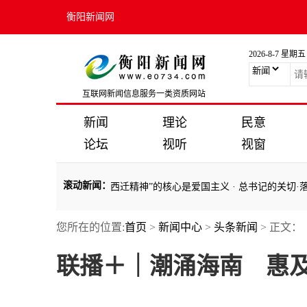
衡阳新闻网
2026-8-7 星期五
互联网新闻信息服务一类资质网站
新闻
理论
民意
论坛
视听
视窗
滚动新闻
：
推进友好事业
·
时习之丨“西迁精神”的核心是爱国主义
·
总书记的关切·落
您所在的位置:
首页
>
新闻中心
>
头条新闻
> 正文：
推进友好事业
·
时习之丨“西迁精神”的核心是爱国主义
·
总书记的关切·落
联播＋｜潮涌海南 惠