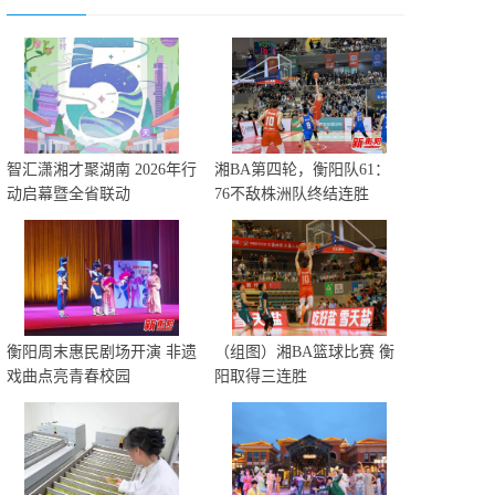
智汇潇湘才聚湖南 2026年行
湘BA第四轮，衡阳队61：
动启幕暨全省联动
76不敌株洲队终结连胜
衡阳周末惠民剧场开演 非遗
（组图）湘BA篮球比赛 衡
戏曲点亮青春校园
阳取得三连胜