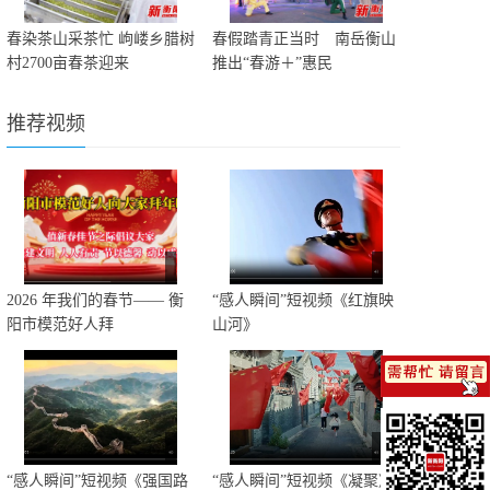
春染茶山采茶忙 岣嵝乡腊树
春假踏青正当时 南岳衡山
村2700亩春茶迎来
推出“春游＋”惠民
推荐视频
2026 年我们的春节—— 衡
“感人瞬间”短视频《红旗映
阳市模范好人拜
山河》
“感人瞬间”短视频《强国路
“感人瞬间”短视频《凝聚》