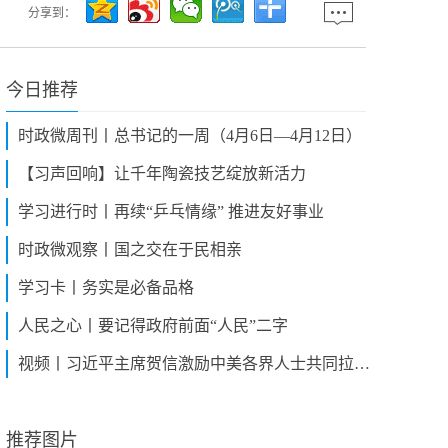
分享到：
今日推荐
时政微周刊丨总书记的一周（4月6日—4月12日）
【习声回响】让千年陶瓷技艺绽放新活力
学习进行时丨再续“乒乓情缘” 推进友好事业
时政微观察丨国之交在于民相亲
学习卡丨务实是必备品格
人民之心丨要记得政府前面“人民”二字
视频丨习近平主席贺信激励中美各界人士共同拉紧友谊纽带
推荐图片