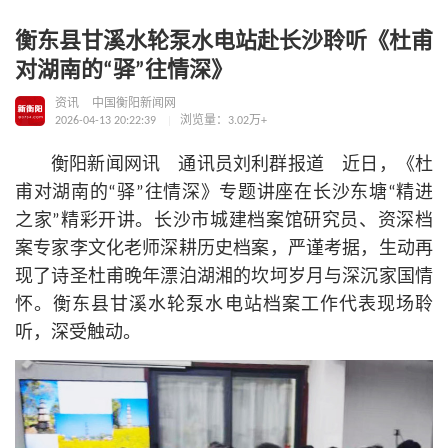
衡东县甘溪水轮泵水电站赴长沙聆听《杜甫
对湖南的“驿”往情深》
资讯
中国衡阳新闻网
2026-04-13 20:22:39
浏览量：3.02万+
衡阳新闻网讯 通讯员刘利群报道 近日，《杜
甫对湖南的“驿”往情深》专题讲座在长沙东塘“精进
之家”精彩开讲。长沙市城建档案馆研究员、资深档
案专家李文化老师深耕历史档案，严谨考据，生动再
现了诗圣杜甫晚年漂泊湖湘的坎坷岁月与深沉家国情
怀。衡东县甘溪水轮泵水电站档案工作代表现场聆
听，深受触动。