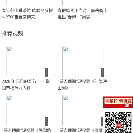
春染茶山采茶忙 岣嵝乡腊树
春假踏青正当时 南岳衡山
村2700亩春茶迎来
推出“春游＋”惠民
推荐视频
2026 年我们的春节—— 衡
“感人瞬间”短视频《红旗映
阳市模范好人拜
山河》
“感人瞬间”短视频《强国路
“感人瞬间”短视频《凝聚》