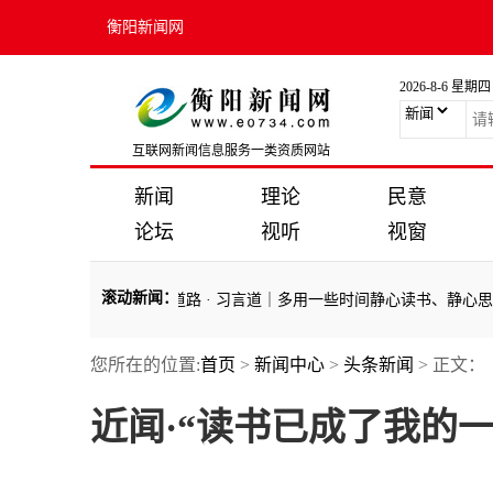
衡阳新闻网
2026-8-6 星期四
互联网新闻信息服务一类资质网站
新闻
理论
民意
论坛
视听
视窗
滚动新闻
：
协力 携手同行现代化道路
·
习言道｜多用一些时间静心读书、静心思考
·
您所在的位置:
首页
>
新闻中心
>
头条新闻
> 正文：
协力 携手同行现代化道路
·
习言道｜多用一些时间静心读书、静心思考
·
近闻·“读书已成了我的