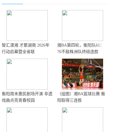
智汇潇湘 才聚湖南 2026年
湘BA第四轮，衡阳队61：
行动启幕暨全省联
76不敌株洲队终结连胜
衡阳周末惠民剧场开演 非遗
（组图）湘BA篮球比赛 衡
戏曲点亮青春校园
阳取得三连胜