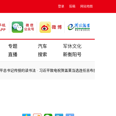
登录
投稿
网站地图
专题
汽车
军休文化
直播
搜索
新衡阳号
书记传授的读书法
·
习近平致电祝贺盖莱当选连任吉布提总统
·
第一观察
书记传授的读书法
·
习近平致电祝贺盖莱当选连任吉布提总统
·
第一观察