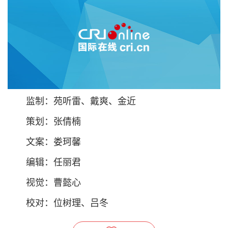
监制：苑听雷、戴爽、金近
策划：张倩楠
文案：娄珂馨
编辑：任丽君
视觉：曹懿心
校对：位树理、吕冬