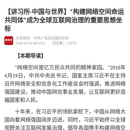
【讲习所·中国与世界】“构建网络空间命运
共同体”成为全球互联网治理的重要思想坐
标
头条新闻
中央广电总台国际在线
2026-04-19 08:52:31
浏览量：5.35万+
【本期导读】
“网络空间是亿万民众共同的精神家园。”2016年
4月19日，中共中央
总
书记
、国家主席习
近平
在主持
召开网络安全和信息化工作座谈会时强调，推进网络
强国建设，推动中国网信事业发展，让互联网更好造
福国家和人民。
十年来，在习
近平
的领航掌舵下，中国从网络大
国向着网络强国阔步迈进。同时，习
近平
始终以全球
视野关注互联网发展治理，倡导各国携手构建网络空