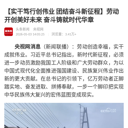
【实干笃行创伟业 团结奋斗新征程】劳动
开创美好未来 奋斗铸就时代华章
头条新闻
央视网
2026-05-03 14:05:25
浏览量：3.41万+
央视网消息
（新闻联播）：劳动创造幸福，实干
成就伟业。习
近平
总
书记
指出，新时代新征程，必须
进一步动员激励我国工人阶级和广大劳动群众，为以
中国式现代化全面推进强国建设、民族复兴伟业作出
新的更大贡献。在
总
书记
的引领下，亿万劳动者正脚
踏实地、奋发进取、拼搏奉献，一步一个脚印把实现
中华民族伟大复兴的宏伟蓝图变成现实。