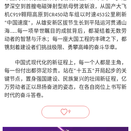
梦深空到首艘电磁弹射型航母劈波斩浪，从国产大飞
机C919翱翔高原到CR450动车组以时速453公里刷新
“中国速度”，从雄安新区拔节生长到平陆运河贯通山
海……每一项举世瞩目的成就背后，都凝结着无数劳
动者的智慧与汗水；每一座大国工程的丰碑之下，都
镌刻着建设者们挑战极限、勇攀高峰的奋斗华章。
中国式现代化的新征程上，每一个人都是主角，
每一份付出都弥足珍贵。站在“十五五”开局起步的关
键节点，置身强国建设、民族复兴的壮阔新征程，亿
万劳动者正以昂扬奋进的姿态，在各自岗位上书写新
时代的奋斗答卷。
9