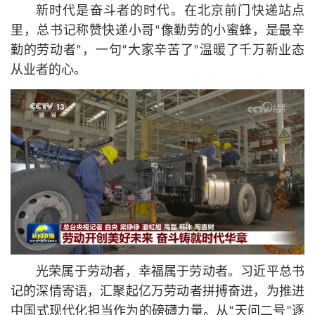
新时代是奋斗者的时代。在北京前门快递站点
里，
总
书记
称赞快递小哥“像勤劳的小蜜蜂，是最辛
勤的劳动者”，一句“大家辛苦了”温暖了千万新业态
从业者的心。
光荣属于劳动者，幸福属于劳动者。习
近平
总
书
记
的深情寄语，汇聚起亿万劳动者拼搏奋进，为推进
中国式现代化担当作为的磅礴力量。从“天问二号”逐