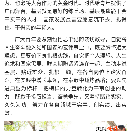
为、也必将大有作为的黄金时代。时代给青年提供了
广阔舞台，基层就是最好的练兵场。基层最缺能干会
干实干的人才，国家发展最需要愿意沉下去、扎得
住、干得实的年轻人。
广大青年要深刻领悟
总
书记
的亲切教导，自觉将
人生奋斗融入党和国家的宏伟事业中。既要胸怀远大
理想，更要俯下身扎根实践，自觉把个人理想、人生
追求和国家需要、群众期盼紧紧连在一起，主动走进
基层、贴近群众、扎根一线，在各自岗位上踏实奋
斗，在实践中增长本领，在奉献中锤炼品格；要以先
进典型为标杆，把榜样的力量转化为干事创业的动
力，既敢于挺膺担当、奋勇争先，又坚持踏踏实实、
久久为功，努力在各自领域干实事、创实绩、出实
效。