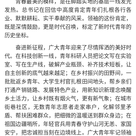
青春最美的模样，是在脚踏实地的基层一线发光
发热。
总
书记
在回信中高度肯定青年们扎根各行各
业、默默耕耘、实干奉献的风采。领袖的这份肯定，
既是深情鼓励，更是时代召唤，标定了新时代青年的
历史坐标。
奋进新征程，广大青年迎来了尽情挥洒的美好时
代。在科技创新一线，青年科研人员把论文写在实验
室、写在生产线，破解产业瓶颈、补齐技术短板，让
自主创新的底气越来越足；在乡村振兴的田野间，一
批批返乡青年、大学生村官扎根田间地头，帮乡亲们
打通产销链路、发展特色产业，用新知识新理念唤醒
乡土活力，让乡村既有烟火气，更有新气象；在城市
街巷社区，无数青年志愿者走家串户，化解邻里矛
盾、帮扶困难群众，把细微的温暖送到群众身边；在
祖国边疆哨所，年轻官兵用青春守护山河无恙、家国
安宁，把忠诚担当刻在边境线上。广大青年牢记领袖