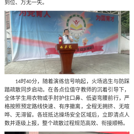
到位、万无一失。
14时40分，随着演练信号响起，火场逃生与防踩
踏疏散同步启动。在各点位值守教师的沉着引导下，
全体学生用衣物或手肘护住口鼻、低姿弯腰前行，严
格按照预定路线快速、有序撤离，全程无拥挤、无喧
哗、无滞留。各班抵达操场安全区域后，立即清点人
数并逐级上报，整个疏散过程规范高效、衔接顺畅。