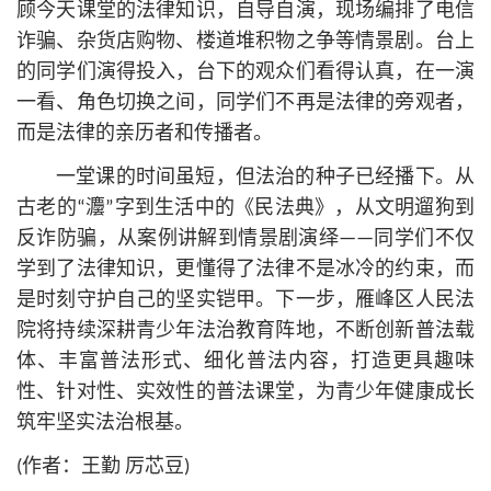
顾今天课堂的法律知识，自导自演，现场编排了电信
诈骗、杂货店购物、楼道堆积物之争等情景剧。台上
的同学们演得投入，台下的观众们看得认真，在一演
一看、角色切换之间，同学们不再是法律的旁观者，
而是法律的亲历者和传播者。
一堂课的时间虽短，但法治的种子已经播下。从
古老的“灋”字到生活中的《民法典》，从文明遛狗到
反诈防骗，从案例讲解到情景剧演绎——同学们不仅
学到了法律知识，更懂得了法律不是冰冷的约束，而
是时刻守护自己的坚实铠甲。下一步，雁峰区人民法
院将持续深耕青少年法治教育阵地，不断创新普法载
体、丰富普法形式、细化普法内容，打造更具趣味
性、针对性、实效性的普法课堂，为青少年健康成长
筑牢坚实法治根基。
(作者：王勤 厉芯豆)