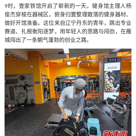
9时，壹家铁馆开启了崭新的一天。健身馆主理人杨
俊杰穿梭在器械区，俯身归置整理散落的健身器材、
做好开馆准备。这位来自辽宁丹东的青年，跳出专业
赛道、扎根衡阳逐梦，用年轻人的思路与闯劲，在雁
城闯出了一条朝气蓬勃的创业之路。