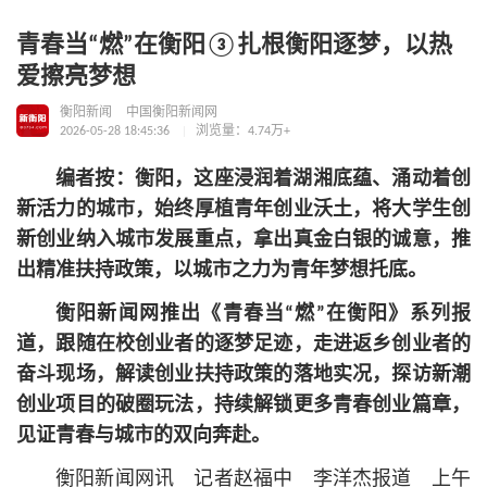
青春当“燃”在衡阳③扎根衡阳逐梦，以热
爱擦亮梦想
衡阳新闻
中国衡阳新闻网
2026-05-28 18:45:36
浏览量：4.74万+
编者按：衡阳，这座浸润着湖湘底蕴、涌动着创
新活力的城市，始终厚植青年创业沃土，将大学生创
新创业纳入城市发展重点，拿出真金白银的诚意，推
出精准扶持政策，以城市之力为青年梦想托底。
衡阳新闻网推出《青春当“燃”在衡阳》系列报
道，跟随在校创业者的逐梦足迹，走进返乡创业者的
奋斗现场，解读创业扶持政策的落地实况，探访新潮
创业项目的破圈玩法，持续解锁更多青春创业篇章，
见证青春与城市的双向奔赴。
衡阳新闻网讯 记者赵福中 李洋杰报道 上午