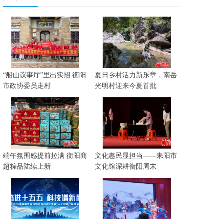
“船山议事厅”里出实招 衡阳
夏日乡村活力新乐章，南岳
市政协委员走村
光明村迎来今夏首批
端午氛围感提前拉满 衡阳商
文化惠民显担当——耒阳市
超粽品陆续上新
文化馆深耕衡阳周末