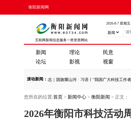
衡阳新闻网
2026-8-7 星期五
互联网新闻信息服务一类资质网站
新闻
理论
民意
论坛
影视
视窗
滚动新闻
：
者是大有作为的
·
少年志｜国旗耀山河
·
习语丨“我国广大科技工作者是大
您所在的位置:
首页
>
新闻中心
>
衡阳新闻
> 正文：
者是大有作为的
·
少年志｜国旗耀山河
·
习语丨“我国广大科技工作者是大
2026年衡阳市科技活动