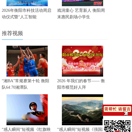
2026年衡阳市科技活动周启
戏润童心 艺育新人 衡阳周
动仪式暨“人工智能
末惠民剧场小学生
推荐视频
“湘BA”常规赛第十轮 衡阳
2026 年我们的春节—— 衡
队64:70湘潭队
阳市模范好人拜
“感人瞬间”短视频《红旗映
“感人瞬间”短视频《强国路