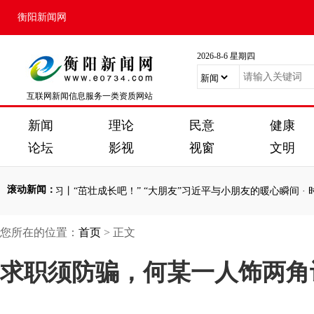
衡阳新闻网
2026-8-6 星期四
互联网新闻信息服务一类资质网站
新闻
理论
民意
健康
论坛
影视
视窗
文明
滚动新闻
：
”
·
看图学习丨“茁壮成长吧！” “大朋友”习近平与小朋友的暖心瞬间
·
时
您所在的位置：
首页
> 正文
”
·
看图学习丨“茁壮成长吧！” “大朋友”习近平与小朋友的暖心瞬间
·
时
求职须防骗，何某一人饰两角