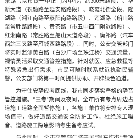
茶路（以市铁一中正门为中心，约300米路段）、华
新大道（祝融路至延安路路段）、晓霞北街全段、隆
湖路（湘江南路至蒸阳南路路段）、莲湖路（船山路
至常胜路路段）、黄茶路（市五中西门附近路段）、
红湘南路（常胜路至船山大道路段）、衡祁路（汽车
西站三叉路至雁城西路路段）。同时，公安交管部门
将实时监测黄白路（白沙广场至珠江桥）交通流量，
视情灵活采取交通管控措施。针对就医、应急救援等
特殊紧急出行需求，市民可随时联系就近执勤民辅
警，公安部门将第一时间提供协助、开辟绿色通道。
为守住安静应考底线，我市同步落实严格的静音
管控措施。“三考”期间及夜间，全市所有考点周边占
道施工道路全面暂停施工，各施工单位将安排专人现
场值守，做好道路交通安全防护工作，杜绝施工噪
音、道路施工隐患影响考生备考应试。