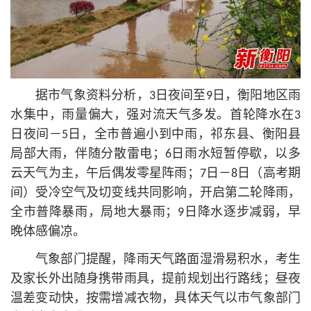
据市气象资料分析，3日夜间至9日，衡阳地区雨
水集中，雨量偏大，强对流天气多发。首轮降水在3
日夜间－5日，全市普遍小到中雨，祁东县、衡阳县
局部大雨，伴随分散雷电；6日雨水短暂停歇，以多
云天气为主，午后偶发零星阵雨；7日－8日（高考期
间）受冷空气及切变线共同影响，开启第二轮降雨，
全市普降暴雨，局地大暴雨；9日降水逐步减弱，早
晚体感偏凉。
气象部门提醒，降雨天气路面湿滑易积水，考生
及家长外出随身携带雨具，提前规划出行路线；昼夜
温差变动快，按需增减衣物，具体天气以市气象部门