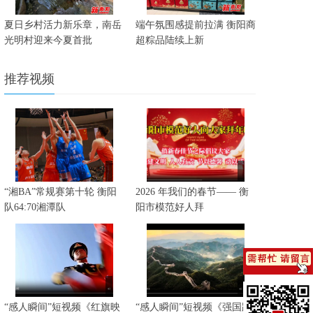
夏日乡村活力新乐章，南岳
端午氛围感提前拉满 衡阳商
光明村迎来今夏首批
超粽品陆续上新
推荐视频
“湘BA”常规赛第十轮 衡阳
2026 年我们的春节—— 衡
队64:70湘潭队
阳市模范好人拜
“感人瞬间”短视频《红旗映
“感人瞬间”短视频《强国路