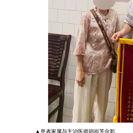
▲患者家属与主治医师胡祖芳合影