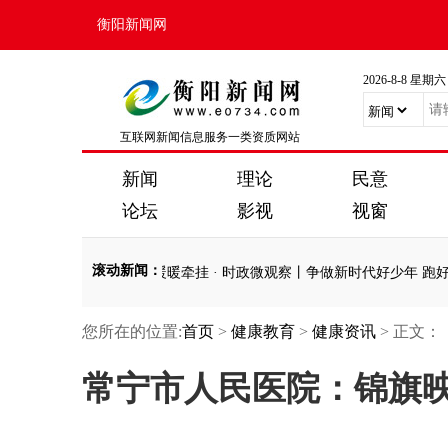
衡阳新闻网
2026-8-8 星期六
互联网新闻信息服务一类资质网站
新闻
理论
民意
论坛
影视
视窗
滚动新闻
：
·
微视频｜殷殷嘱托 暖暖牵挂
·
时政微观察丨争做新时代好少年 跑好历
您所在的位置:
首页
>
健康教育
>
健康资讯
> 正文：
·
微视频｜殷殷嘱托 暖暖牵挂
·
时政微观察丨争做新时代好少年 跑好历
常宁市人民医院：锦旗映