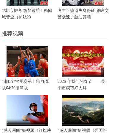
“城”心护考 筑梦远航！衡阳
考生不慎遗失身份证 雁峰交
城管全力护航20
警极速护航助其顺
推荐视频
“湘BA”常规赛第十轮 衡阳
2026 年我们的春节—— 衡
队64:70湘潭队
阳市模范好人拜
“感人瞬间”短视频《红旗映
“感人瞬间”短视频《强国路