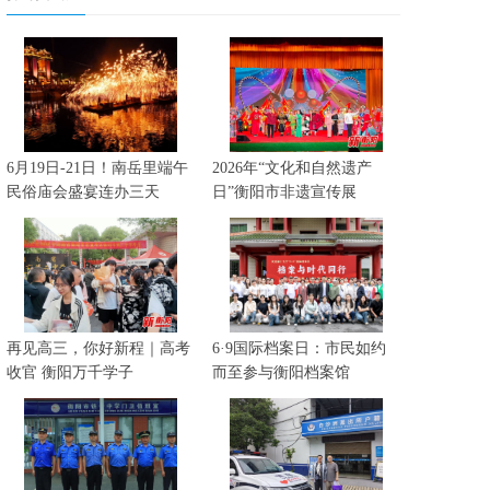
6月19日-21日！南岳里端午
2026年“文化和自然遗产
民俗庙会盛宴连办三天
日”衡阳市非遗宣传展
再见高三，你好新程｜高考
6·9国际档案日：市民如约
收官 衡阳万千学子
而至参与衡阳档案馆