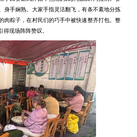
、身手娴熟。大家手指灵活翻飞，有条不紊地分拣
的肉粽子，在村民们的巧手中被快速整齐打包。整
引得现场阵阵赞叹。