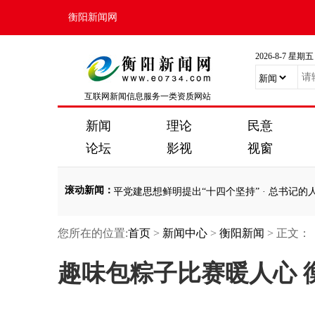
衡阳新闻网
2026-8-7 星期五
互联网新闻信息服务一类资质网站
新闻
理论
民意
论坛
影视
视窗
滚动新闻
：
 不负人民
·
习近平党建思想鲜明提出“十四个坚持”
·
总书记的人民情怀｜
您所在的位置:
首页
>
新闻中心
>
衡阳新闻
> 正文：
 不负人民
·
习近平党建思想鲜明提出“十四个坚持”
·
总书记的人民情怀｜
趣味包粽子比赛暖人心 