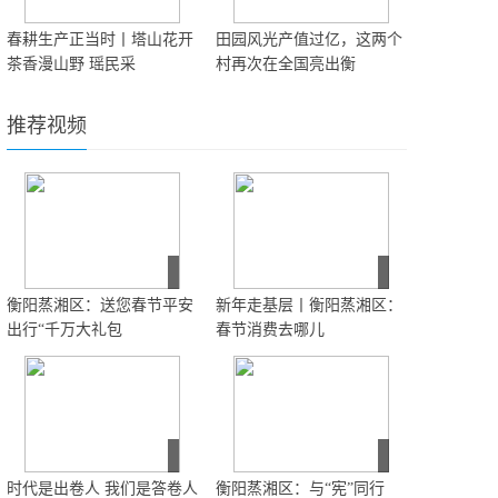
春耕生产正当时丨塔山花开
田园风光产值过亿，这两个
茶香漫山野 瑶民采
村再次在全国亮出衡
推荐视频
衡阳蒸湘区：送您春节平安
新年走基层丨衡阳蒸湘区：
出行“千万大礼包
春节消费去哪儿
时代是出卷人 我们是答卷人
衡阳蒸湘区：与“宪”同行