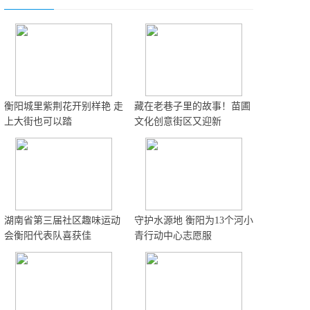
衡阳城里紫荆花开别样艳 走
藏在老巷子里的故事！苗圃
上大街也可以踏
文化创意街区又迎新
湖南省第三届社区趣味运动
守护水源地 衡阳为13个河小
会衡阳代表队喜获佳
青行动中心志愿服