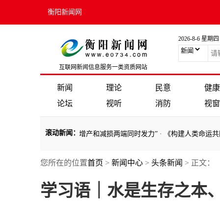
衡阳新闻网
2026-8-6 星期四
互联网新闻信息服务一类资质网站
新闻
理论
民意
健康
论坛
视听
消防
视窗
滚动新闻
：
全？习近平强调“要在增产和减损两端同时发力”
·
《构建人类命运共同体
您所在的位置
首页
>
新闻中心
>
头条新闻
> 正文：
全？习近平强调“要在增产和减损两端同时发力”
·
《构建人类命运共同体
学习语｜水是生存之本