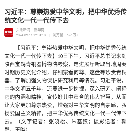
习近平：尊崇热爱中华文明，把中华优秀传
统文化一代一代传下去
头条新闻
新华网
2024-09-11 22:31:10
浏览量：6.61万+
【习
近平
：尊崇热爱中华文明，把中华优秀传统
文化一代一代传下去】10日下午，习
近平
总
书记
来到
陕西宝鸡青铜器博物院考察，走进展厅听取当地周秦
时期历史文化介绍，仔细察看何尊、逨盘等珍贵青铜
器，了解加强文物保护研究利用等情况。习
近平
说，
中华文明五千年，还要进一步挖掘，深入研究、阐释
它的内涵和精神，宣传好其中蕴含的伟大智慧，从而
让大家更加尊崇热爱，增强对中华文明的自豪感，弘
扬爱国主义精神，把中华优秀传统文化一代一代传下
去。（文字记者：张晓松、朱基钗；摄影记者：鞠
鹏、王晔）