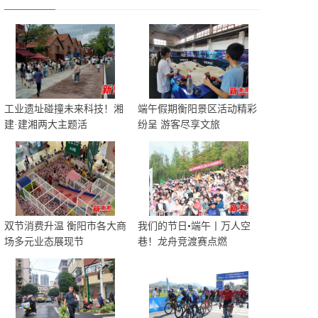
工业遗址碰撞未来科技！湘
端午假期衡阳景区活动精彩
建·建湘两大主题活
纷呈 游客尽享文旅
双节消费升温 衡阳市各大商
我们的节日•端午丨万人空
场多元业态展现节
巷！龙舟竞渡赛点燃