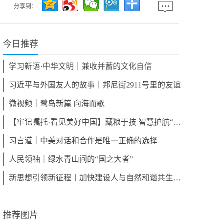
分享到：
今日推荐
学习新语·中华文明｜兼收并蓄的文化自信
习近平与外国友人的故事｜邦尼街2911号里的友谊
微视频｜鹭岛新篇 向海而歌
【牢记嘱托·看见美好中国】藏粮于技 智慧护航“天府粮仓”
习言道｜中美对话和合作是唯一正确的选择
人民领袖｜绿水青山间的“国之大者”
新思想引领新征程丨加快建设人与自然和谐共生的美丽中国
推荐图片