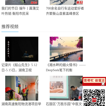
我们的节日·端午丨菖蒲艾
700余名自行车运动爱好者
叶热销 衡阳市民采
齐聚衡山县紫盖峰景区
推荐视频
记录片《船山先生》5.12
《湘水畔的烟火情书》——
日-5.15日，湖南卫视
DeepSeek笔下的衡
湖南高速衡阳物流港项目举
石鼓区“万胜乐园”中医文化