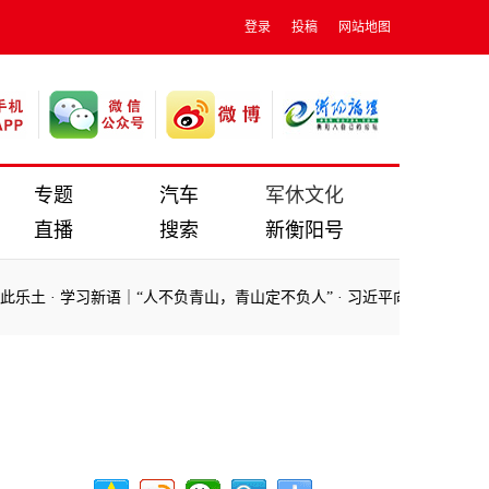
登录
投稿
网站地图
专题
汽车
军休文化
直播
搜索
新衡阳号
乐土
·
学习新语｜“人不负青山，青山定不负人”
·
习近平向波兰当选总统
乐土
·
学习新语｜“人不负青山，青山定不负人”
·
习近平向波兰当选总统