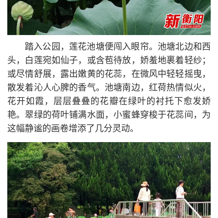
踏入公园，莲花池塘便闯入眼帘。池塘北边和西
头，白莲宛如仙子，或含苞待放，娇羞地裹着轻纱；
或尽情舒展，露出嫩黄的花蕊，在微风中轻轻摇曳，
散发着沁人心脾的香气。池塘南边，红荷热情似火，
花开如霞，层层叠叠的花瓣在绿叶的衬托下愈发娇
艳。翠绿的荷叶铺满水面，小蜜蜂穿梭于花蕊间，为
这幅静谧的画卷增添了几分灵动。