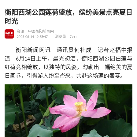
衡阳西湖公园莲荷盛放，缤纷美景点亮夏日
时光
资讯
中国衡阳新闻网
2025-06-14 19:58:47
浏览量：7万+
衡阳新闻网讯 通讯员何社成 记者赵福中报
道 6月14日上午，晨光初洒，衡阳西湖公园白莲与
红荷竞相绽放，以独特的风姿，勾勒出一幅绝美的夏
日画卷，引得游人纷至沓来，共赴这场莲的盛宴。