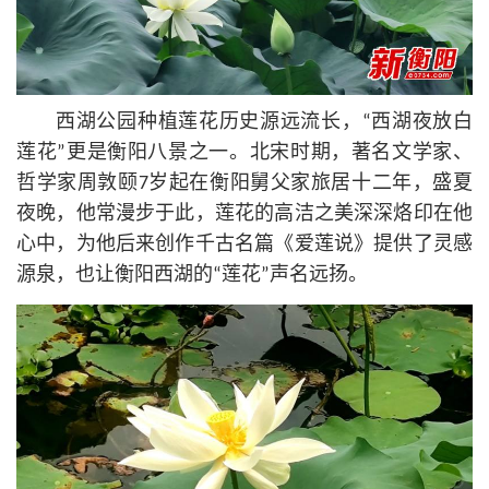
西湖公园种植莲花历史源远流长，“西湖夜放白
莲花”更是衡阳八景之一。北宋时期，著名文学家、
哲学家周敦颐7岁起在衡阳舅父家旅居十二年，盛夏
夜晚，他常漫步于此，莲花的高洁之美深深烙印在他
心中，为他后来创作千古名篇《爱莲说》提供了灵感
源泉，也让衡阳西湖的“莲花”声名远扬。