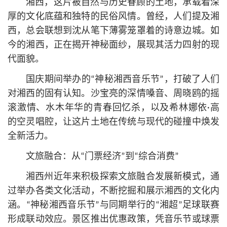
湘西，这片被自然与历史眷顾的土地，承载着深
厚的文化底蕴和独特的民俗风情。曾经，人们提及湘
西，总会联想到沈从笔下薄雾笼罩着的诗意边城。如
今的湘西，正在揭开神秘面纱，展现其活力四射的现
代面貌。
国庆期间举办的“神秘湘西音乐节”，打破了人们
对湘西的固有认知。沙宝亮的深情嗓音、周晓鸥的摇
滚激情、水木年华的青春回忆杀，以及希林娜依·高
的空灵唱腔，让这片土地在传统与现代的碰撞中焕发
全新活力。
文旅融合：从“门票经济”到“综合消费”
湘西州近年来积极探索文旅融合发展新模式，通
过举办各类文化活动，不断挖掘和展示湘西的文化内
涵。“神秘湘西音乐节”与同期举行的“湘超”足球联赛
形成联动效应。景区推出优惠政策，凭音乐节或球票