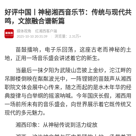
好评中国丨神秘湘西音乐节：传统与现代共
鸣，文旅融合谱新篇
媒体视角
红湘西客户端
2025-10-10 20:31:39
浏览量：2.31万+
苗鼓擂响，电子乐回荡，这座古老而神秘的土
地，正用一场音乐盛会讲述着它的新生。
当最后一抹夕阳为武陵山峦披上金纱，沱江畔的
吊脚楼倒映在粼粼波光中，一阵铿锵的苗鼓声从湘西
职院文体会展中心传来，随之而起的是水木年华的经
典旋律与白举纲的摇滚呐喊。今年国庆长假，湘西用
一场前所未有的音乐盛会，向世界展示着它既传统又
现代的多元魅力。
湘西印象：从神秘传说到活力绽放