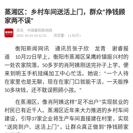
蒸湘区：乡村车间送活上门，群众“挣钱顾
家两不误”
资讯
中国衡阳新闻网
2025-10-24 10:12:33
浏览量：11.83万+
衡阳新闻网讯 通讯员张子欣 龙青 谢睿报
道 10月22日早上，衡阳市蒸湘区呆鹰岭镇振兴村的
一处农家院落，50多岁的肖阿姨刚送完孙子上学，便
来到明玉手机挂绳加工中心忙活。她说：“一个人待
在家里也是无聊，现在在家门口就能干活，一天能挣
50多块钱，还不耽误照顾小孩。”
在蒸湘区，像肖阿姨这样“足不出户”实现就业的
村民已有近千人。蒸湘区近年来大力推进的乡村车间
建设，引导37家企业将生产车间直接建在村里，实现
“送岗到户、送活上门”，让群众真正做到“挣钱顾家