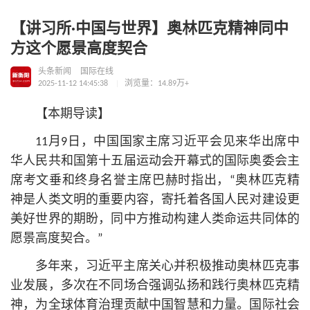
【讲习所·中国与世界】奥林匹克精神同中
方这个愿景高度契合
头条新闻
国际在线
2025-11-12 14:45:38
浏览量：14.89万+
【本期导读】
11月9日，中国国家主席习
近平
会见来华出席中
华人民
共和国
第十五届运动会开幕式的国际奥委会主
席考文垂和终身名誉主席巴赫时指出，“奥林匹克精
神是人类文明的重要内容，寄托着各国人民对建设更
美好世界的期盼，同中方推动构建人类命运共同体的
愿景高度契合。”
多年来，习
近平
主席关心并积极推动奥林匹克事
业发展，多次在不同场合强调弘扬和践行奥林匹克精
神，为全球体育治理贡献中国智慧和力量。国际社会