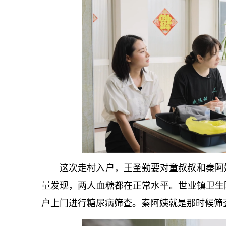
这次走村入户，王圣勤要对童叔叔和秦阿
量发现，两人血糖都在正常水平。世业镇卫生
户上门进行糖尿病筛查。秦阿姨就是那时候筛