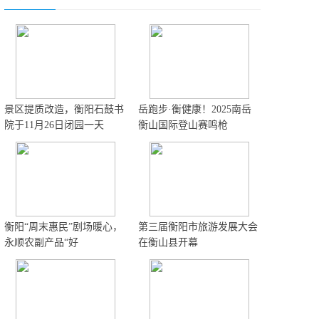
景区提质改造，衡阳石鼓书
岳跑步·衡健康！2025南岳
院于11月26日闭园一天
衡山国际登山赛鸣枪
衡阳“周末惠民”剧场暖心，
第三届衡阳市旅游发展大会
永顺农副产品“好
在衡山县开幕