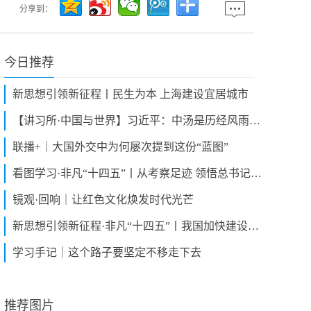
分享到：
今日推荐
新思想引领新征程丨民生为本 上海建设宜居城市
【讲习所·中国与世界】习近平：中汤是历经风雨、患难与共的真朋友
联播+｜大国外交中为何屡次提到这份“蓝图”
看图学习·非凡“十四五”丨从考察足迹 领悟总书记“坚持发展实业”的深意
镜观·回响｜让红色文化焕发时代光芒
新思想引领新征程·非凡“十四五”丨我国加快建设现代化产业体系
学习手记｜这个路子要坚定不移走下去
推荐图片