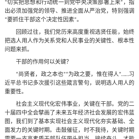
“切实把思想和行动统一到党中央决策部署上来”，指
出必须加强党的领导、推进全面
从严治党
，特别强调
“要抓住干部这个决定性因素”。
回顾过往，我们党历来高度重视选贤任能，始终
把选人用人作为关系党和人民事业的关键性、根本性
问题来抓。
干部的作用何以关键？
“尚贤者，政之本也”“为政之要，惟在得人”……习
近平
总
书记
多次援引这些箴言警句，说明选人用人的
重要性。
社会主义现代化宏伟事业，关键在干部。党的二
十届四中全会擘画了未来五年经济社会发展的宏伟蓝
图，我们到了基本实现社会主义现代化夯实基础、全
面发力的关键时期。击鼓催征，时不我待，关键时期