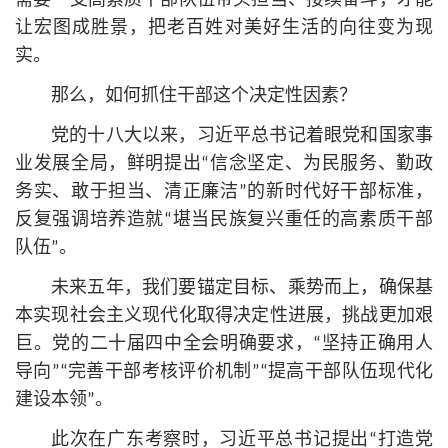
需要一支高素质干部队伍带头担当、接续奋斗，才能
让宏图成胜景，把老百姓对美好生活的向往变为现
实。
那么，如何抓住干部这个决定性因素？
党的十八大以来，习
近平
总
书记
着眼党和国家事
业发展全局，鲜明提出“信念坚定、为民服务、勤政
务实、敢于担当、清正廉洁”的新时代好干部标准，
反复强调培养造就“堪当民族复兴重任的高素质干部
队伍”。
未来五年，我们要锚定目标、乘势而上，确保基
本实现社会主义现代化取得决定性进展，挑战更加艰
巨。党的二十届四中全会明确要求，“坚持正确用人
导向”“完善干部考核评价机制”“提高干部队伍现代化
建设本领”。
此次在广东考察时，习
近平
总
书记
提出“打造党