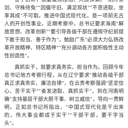
善于创新，就要破除桎梏、大胆探索。“刻舟求
剑、守株待兔”“因循守旧、满足现状”“不思进取、坐
享其成”不可取。推进中国式现代化，是一项前无古
人的开创性事业。近期考察中，
总
书记
要求海南“解
放思想、改革创新”“要引导各级干部在遵规守纪前提
下敢于担当、善于作为”，勉励广东“必须大力弘扬改
革开放精神、特区精神”“充分调动各方面积极性主动
性创造性”。
真抓实干，就要求真务实、担当作为。回顾今年
总
书记
地方考察行程，从在辽宁要求“推动各级干部
真正求真务实、廉洁自律”，在云贵考察强调“坚定信
心、苦干实干”“奋发进取、真抓实干”，到在河南明
确“支持基层干部大胆干事、树立威信”，导向一贯鲜
明。正如
总
书记
所指出，“中国式现代化是干出来
的，伟大事业都成于实干”“干部干部，要干字当
头”。