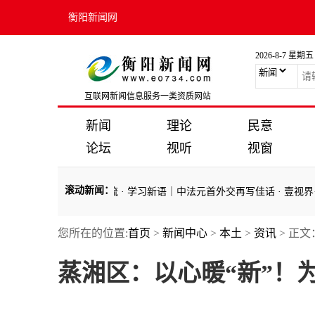
衡阳新闻网
2026-8-7 星期五
互联网新闻信息服务一类资质网站
新闻
理论
民意
论坛
视听
视窗
滚动新闻
：
元首在成都进行友好交流
·
学习新语｜中法元首外交再写佳话
·
壹视界·我
您所在的位置:
首页
>
新闻中心
>
本土
>
资讯
> 正文
元首在成都进行友好交流
·
学习新语｜中法元首外交再写佳话
·
壹视界·我
蒸湘区：以心暖“新”！