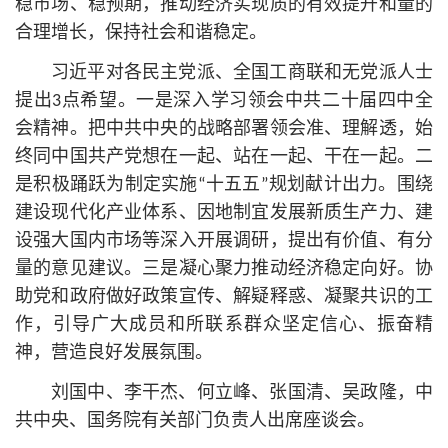
稳市场、稳预期，推动经济实现质的有效提升和量的
合理增长，保持社会和谐稳定。
习
近平
对各民主党派、全国工商联和无党派人士
提出3点希望。一是深入学习领会中共二十届四中全
会精神。把中共中央的战略部署领会准、理解透，始
终同中国共产党想在一起、站在一起、干在一起。二
是积极踊跃为制定实施“十五五”规划献计出力。围绕
建设现代化产业体系、因地制宜发展新质生产力、建
设强大国内市场等
深入开展
调研，提出有价值、有分
量的意见建议。三是凝心聚力推动经济稳定向好。协
助党和政府做好政策宣传、解疑释惑、凝聚共识的工
作，引导广大成员和所联系群众坚定信心、振奋精
神，营造良好发展氛围。
刘国中、李干杰、何立峰、张国清、吴政隆，中
共中央、国务院有关部门负责人出席座谈会。