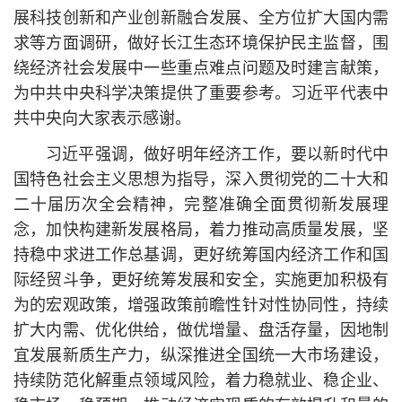
展科技创新和产业创新融合发展、全方位扩大国内需
求等方面调研，做好长江生态环境保护民主监督，围
绕经济社会发展中一些重点难点问题及时建言献策，
为中共中央科学决策提供了重要参考。习
近平
代表中
共中央向大家表示感谢。
习
近平
强调，做好明年经济工作，要以
新时代中
国特色社会主义思想
为指导，深入贯彻党的
二十大
和
二十届历次全会精神，完整准确全面贯彻新发展理
念，加快构建新发展格局，着力推动高质量发展，坚
持稳中求进工作总基调，更好统筹国内经济工作和国
际经贸斗争，更好统筹发展和安全，实施更加积极有
为的宏观政策，增强政策前瞻性针对性协同性，持续
扩大内需、优化供给，做优增量、盘活存量，因地制
宜发展新质生产力，纵深推进全国统一大市场建设，
持续防范化解重点领域风险，着力稳就业、稳企业、