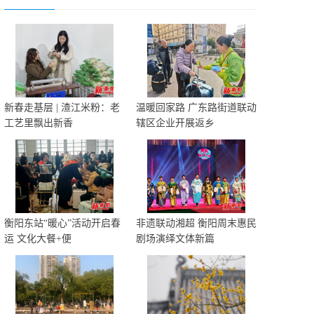
新春走基层 | 渣江米粉：老
温暖回家路 广东路街道联动
工艺里飘出新香
辖区企业开展返乡
衡阳东站“暖心”活动开启春
非遗联动湘超 衡阳周末惠民
运 文化大餐+便
剧场演绎文体新篇