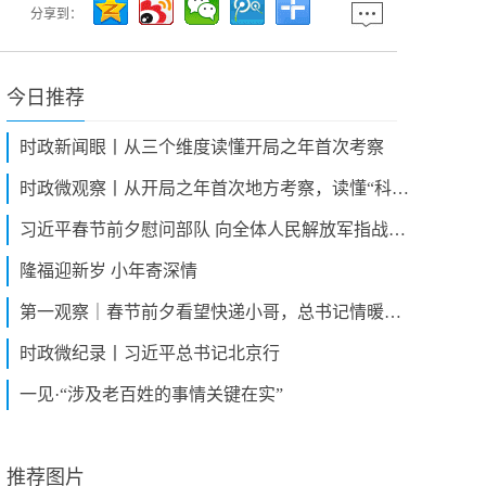
分享到：
今日推荐
时政新闻眼丨从三个维度读懂开局之年首次考察
时政微观察丨从开局之年首次地方考察，读懂“科技自立自强”的深意
习近平春节前夕慰问部队 向全体人民解放军指战员武警部队官兵军队文职人员预备役人员和民兵致以新春祝福
隆福迎新岁 小年寄深情
第一观察｜春节前夕看望快递小哥，总书记情暖新就业群体
时政微纪录丨习近平总书记北京行
一见·“涉及老百姓的事情关键在实”
推荐图片