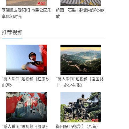
寒潮退去暖阳归 市民公园乐
组图丨石鼓书院腊梅迎冬绽
享休闲时光
放
推荐视频
“感人瞬间”短视频《红旗映
“感人瞬间”短视频《强国路
山河》
上，必定有我》
“感人瞬间”短视频《凝聚》
衡阳保卫战后传（八首）