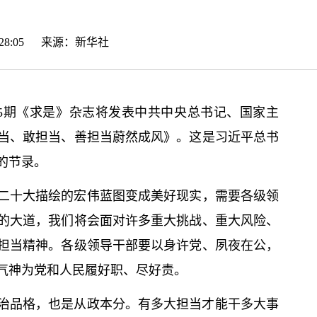
16:28:05 来源：
新华社
第5期《求是》杂志将发表中共中央
总
书记
、国家主
当、敢担当、善担当蔚然成风》。这是习
近平
总
书
述的节录。
二十大
描绘的宏伟蓝图变成美好现实，需要各级领
的大道，我们将会面对许多重大挑战、重大风险、
担当精神。各级领导干部要以身许党、夙夜在公，
气神为党和人民履好职、尽好责。
治品格，也是从政本分。有多大担当才能干多大事