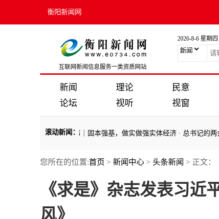
衡阳新闻网
2026-8-6 星期四
互联网新闻信息服务一类资质网站
新闻
理论
民意
论坛
视听
视窗
滚动新闻
：
路
·
习近平总书记关切事｜固本强基，做实做强实体经济
·
总书记的两会
您所在的位置:
首页
>
新闻中心
>
头条新闻
> 正文：
路
·
习近平总书记关切事｜固本强基，做实做强实体经济
·
总书记的两会
《求是》杂志发表习近
风》