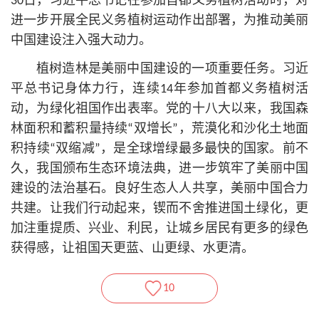
30日，习
近平
总
书记
在参加首都义务植树活动时，对
进一步开展全民义务植树运动作出部署，为推动美丽
中国建设注入强大动力。
植树造林是美丽中国建设的一项重要任务。习
近
平
总
书记
身体力行，连续14年参加首都义务植树活
动，为绿化祖国作出表率。党的十八大以来，我国森
林面积和蓄积量持续“双增长”，荒漠化和沙化土地面
积持续“双缩减”，是全球增绿最多最快的国家。前不
久，我国颁布生态环境法典，进一步筑牢了美丽中国
建设的法治基石。良好生态人人共享，美丽中国合力
共建。让我们行动起来，锲而不舍推进国土绿化，更
加注重提质、兴业、利民，让城乡居民有更多的绿色
获得感，让祖国天更蓝、山更绿、水更清。
10