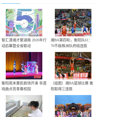
智汇潇湘才聚湖南 2026年行
湘BA第四轮，衡阳队61：
动启幕暨全省联动
76不敌株洲队终结连胜
衡阳周末惠民剧场开演 非遗
（组图）湘BA篮球比赛 衡
戏曲点亮青春校园
阳取得三连胜