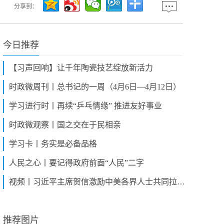
分享到：
今日推荐
【习声回响】让千年陶瓷技艺绽放新活力
时政微周刊丨总书记的一周（4月6日—4月12日）
学习进行时丨再续“乒乓情缘” 推进友好事业
时政微观察丨国之交在于民相亲
学习卡丨务实是必备品格
人民之心丨要记得政府前面“人民”二字
视频丨习近平主席贺信激励中美各界人士共同拉紧友谊纽带
推荐图片