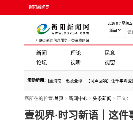
衡阳新闻网
2026-8-7 星期五
互联网新闻信息服务一类资质网站
新闻
理论
民意
论坛
视听
视窗
滚动新闻
：
造新蓝图
·
联播＋｜潮涌海南 惠及全球
·
【习声回响】让千年陶瓷技艺绽
您所在的位置:
首页
>
新闻中心
>
头条新闻
> 正文：
造新蓝图
·
联播＋｜潮涌海南 惠及全球
·
【习声回响】让千年陶瓷技艺绽
壹视界·时习新语｜这件