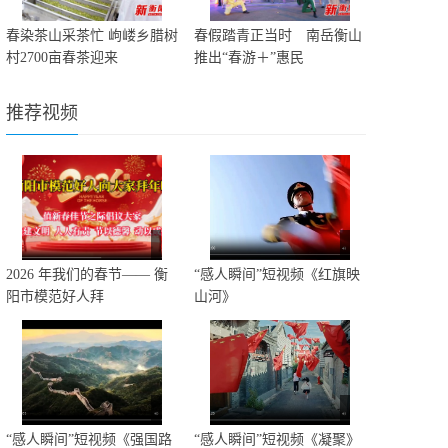
春染茶山采茶忙 岣嵝乡腊树
春假踏青正当时 南岳衡山
村2700亩春茶迎来
推出“春游＋”惠民
推荐视频
2026 年我们的春节—— 衡
“感人瞬间”短视频《红旗映
阳市模范好人拜
山河》
“感人瞬间”短视频《强国路
“感人瞬间”短视频《凝聚》