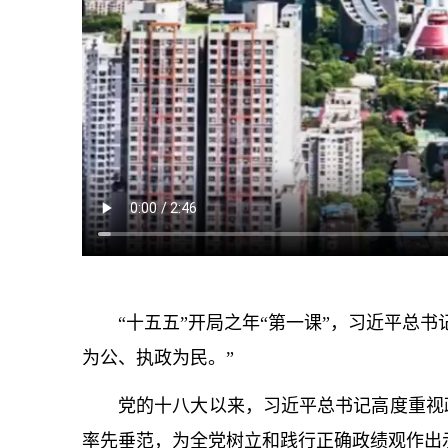
“十五五”开局之年“第一课”，习
近平
总
书
为公、执政为民。”
党的十八大以来，习
近平
总
书记
高度重视
率先垂范，为全党树立和践行正确政绩观作出