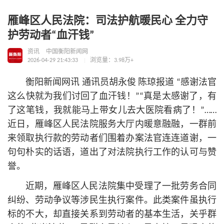
雁峰区人民法院：司法护航暖民心 全力守
护劳动者“血汗钱”
资讯
中国衡阳新闻网
2026-04-29 21:43:33
浏览量：3.98万+
衡阳新闻网讯 通讯员胡永俊 陈琼报道 “感谢法官
这么快就为我们讨回了血汗钱！”“真是太感谢了，有
了这笔钱，我就能马上带女儿去大医院看病了！”……
近日，雁峰区人民法院服务大厅内暖意融融，一群前
来领取执行款的劳动者们围着办案法官连连道谢，一
句句朴实的话语，道出了对法院执行工作的认可与赞
誉。
近期，雁峰区人民法院集中受理了一批劳务合同
纠纷、劳动争议等涉民生执行案件。此类案件虽执行
标的不大，却直接关系到劳动者的基本生活，关乎群