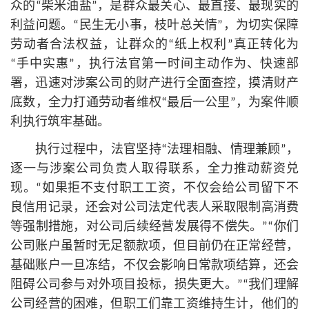
众的“柴米油盐”，是群众最关心、最直接、最现实的
利益问题。“民生无小事，枝叶总关情”，为切实保障
劳动者合法权益，让群众的“纸上权利”真正转化为
“手中实惠”，执行法官第一时间主动作为、快速部
署，迅速对涉案公司的财产进行全面查控，摸清财产
底数，全力打通劳动者维权“最后一公里”，为案件顺
利执行筑牢基础。
执行过程中，法官坚持“法理相融、情理兼顾”，
逐一与涉案公司负责人取得联系，全力推动薪资兑
现。“如果拒不支付职工工资，不仅会给公司留下不
良信用记录，还会对公司法定代表人采取限制高消费
等强制措施，对公司后续经营发展得不偿失。”“你们
公司账户虽暂时无足额款项，但目前仍在正常经营，
基础账户一旦冻结，不仅会影响日常款项结算，还会
阻碍公司参与对外项目投标，损失更大。”“我们理解
公司经营的困难，但职工们靠工资维持生计，他们的