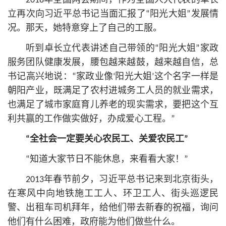
2018年全国两会期间，作为全国人大代表的卓长
立再次向习
近平
总
书记
当面汇报了“阳光大姐”发展情
况。那天，她特意穿上了自己的工服。
听到卓长立代表讲述自己带领的“阳光大姐”家政
服务团队健康发展，腰包越来越鼓，越来越自信，
总
书记
高兴地说：“家政业像‘阳光大姐’这个名字一样是
朝阳产业，既满足了农村进城务工人员的就业需求，
也满足了城市家庭育儿养老的现实需求，要把这个互
利共赢的工作做实做好，办成爱心工程。”
“全社会一定要关心农民工、关爱农民工”
“知道大家节日不能休息，来看看大家！”
2013年春节前夕，习
近平
总
书记
来到北京街头，
在寒风中向地铁施工工人、环卫工人、街头巡逻民
警、出租车司机拜年，给他们带去新春的祝福，询问
他们有什么困难，政府能为他们做些什么。