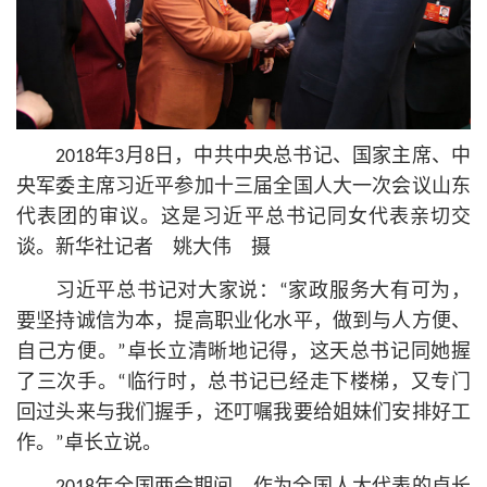
2018年3月8日，中共中央
总
书记
、国家主席、中
央军委主席习
近平
参加十三届全国人大一次会议山东
代表团的审议。这是习
近平
总
书记
同女代表亲切交
谈。新华社记者 姚大伟 摄
习
近平
总
书记
对大家说：“家政服务大有可为，
要坚持诚信为本，提高职业化水平，做到与人方便、
自己方便。”卓长立清晰地记得，这天
总
书记
同她握
了三次手。“临行时，
总
书记
已经走下楼梯，又专门
回过头来与我们握手，还叮嘱我要给姐妹们安排好工
作。”卓长立说。