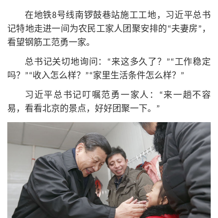
在地铁8号线南锣鼓巷站施工工地，习
近平
总
书
记
特地走进一间为农民工家人团聚安排的“夫妻房”，
看望钢筋工范勇一家。
总
书记
关切地询问：“来这多久了？”“工作稳定
吗？”“收入怎么样？”“家里生活条件怎么样？”
习
近平
总
书记
叮嘱范勇一家人：“来一趟不容
易，看看北京的景点，好好团聚一下。”