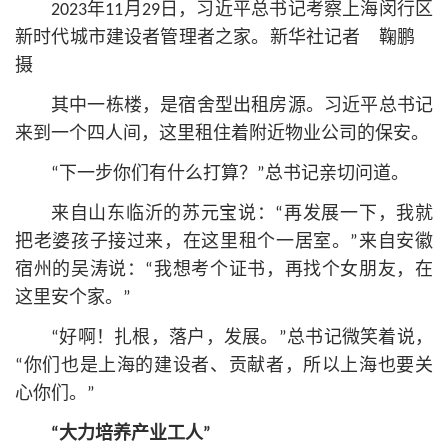
2023年11月29日，习
近平
总
书记
考察上海闵行区
新时代城市建设者管理者之家。新华社记者 鞠鹏
摄
其中一栋楼，是宿舍型出租房源。习
近平
总
书记
来到一个四人间，这里租住着附近物业公司的保安。
“下一步你们有什么打算？”
总
书记
亲切问道。
来自山东临沂的苏元宝说：“再发展一下，我就
把老婆孩子接过来，在这里租个一居室。”来自安徽
宿州的吴涛说：“我想考个证书，再找个女朋友，在
这里安个家。”
“好啊！扎根，落户，发展。”
总
书记
微笑着说，
“你们也是上海的建设者、贡献者，所以上海也要关
心你们。”
“大力培养产业工人”