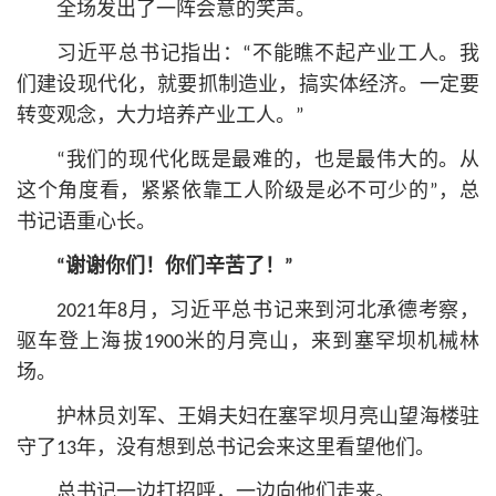
全场发出了一阵会意的笑声。
习
近平
总
书记
指出：“不能瞧不起产业工人。我
们建设现代化，就要抓制造业，搞实体经济。一定要
转变观念，大力培养产业工人。”
“我们的现代化既是最难的，也是最伟大的。从
这个角度看，紧紧依靠工人阶级是必不可少的”，
总
书记
语重心长。
“谢谢你们！你们辛苦了！”
2021年8月，习
近平
总
书记
来到河北承德考察，
驱车登上海拔1900米的月亮山，来到塞罕坝机械林
场。
护林员刘军、王娟夫妇在塞罕坝月亮山望海楼驻
守了13年，没有想到
总
书记
会来这里看望他们。
总
书记
一边打招呼，一边向他们走来。