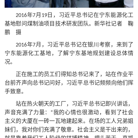
2016年7月19日，习
近平
总
书记
在宁东能源化工
基地慰问煤制油项目技术研发团队。新华社记者 鞠
鹏 摄
2016年7月，习
近平
总
书记
在银川考察，来到了
宁东能源化工基地，了解宁东基地规划建设总体情
况。
正在施工的员工们得知
总
书记
来了，站在作业平
台前齐声向
总
书记
问好，习
近平
总
书记
频频向他们挥
手致意。
站在热火朝天的工厂，习
近平
总
书记
即兴讲话，
声音充满了力量：“我的心情也很激动，看到了社会
主义的大厦在一砖一瓦地建起来。在场的工人兄弟姐
妹们，我对你们充满了敬意。社会主义是干出来的，