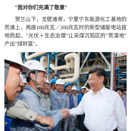
“我对你们充满了敬意”
贺兰山下，戈壁滩旁，宁夏宁东能源化工基地的
荒滩上，两座100兆瓦／200兆瓦时的新型储能电站拔
地而起，“光伏＋生态治理”让采煤沉陷区的“荒漠地”
产出“绿财富”。