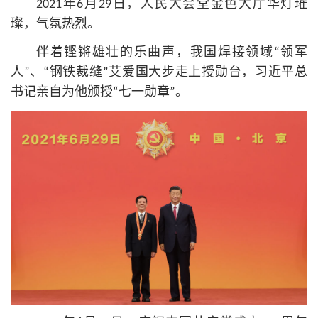
2021年6月29日，人民大会堂金色大厅华灯璀
璨，气氛热烈。
伴着铿锵雄壮的乐曲声，我国焊接领域“领军
人”、“钢铁裁缝”艾爱国大步走上授勋台，习
近平
总
书记
亲自为他颁授“七一勋章”。