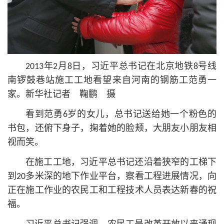
2013年2月8日，习
近平
总
书记
在北京地铁8号线
南锣鼓巷站施工工地看望来自河南的钢筋工范勇一
家。新华社记者 鞠鹏 摄
看到范勇6岁的女儿，
总
书记
送给她一个粉色的
书包，还俯下身子，掬着她的脸颊，大朋友小朋友相
视而笑。
在施工工地，习
近平
总
书记
还沿着狭窄的工梯下
到20多米深的地下作业平台，察看工程进展情况，向
正在施工作业的农民工和工程技术人员表达新春的祝
福。