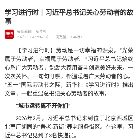
学习进行时｜习近平总书记关心劳动者的故
事
头条新闻
新华社
2026-05-04 19:47:56
浏览量：3.44万+
【学习进行时】劳动是一切幸福的源泉。“光荣
属于劳动者，幸福属于劳动者。”习
近平
总
书记
始终
心系广大劳动者，勉励大家用奋斗创造美好未来。一
次次关怀、一句句叮嘱，都温暖着广大劳动者的心。
“五一”国际劳动节之际，新华社《学习进行时》推出
文章，一起重温
总
书记
关心劳动者的故事。
“城市运转离不开你们”
2026年2月，习
近平
总
书记
来到位于北京西城区
北草厂胡同的“吾老·新街”养老服务街区。在这里，习
近平
总
书记
见到了3名快递员。