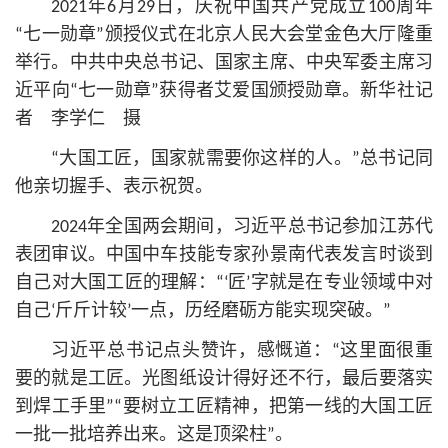
2021年6月29日，庆祝中国共产党成立100周年
“七一勋章”颁授仪式在北京人民大会堂金色大厅隆重
举行。中共中央
总
书记
、国家主席、中央军委主席习
近平
向“七一勋章”获得者艾爱国颁授勋章。新华社记
者 李学仁 摄
“大国工匠，国家就需要你这样的人。”
总
书记
同
他亲切握手、表示祝贺。
2024年全国两会期间，习
近平
总
书记
参加江苏代
表团审议。中国中车技能专家孙景南代表发言时谈到
自己对大国工匠的理解：“‘匠’字就是在专业领域中对
自己‘斤斤计较’一点，历经磨砺方能实现突破。”
习
近平
总
书记
点头赞许，感慨道：“这里面很重
要的就是工匠。光图纸设计得好还不行，最后要落实
到焊工手里”“要树立工匠精神，把第一线的大国工匠
一批一批培养出来。这是顶梁柱”。