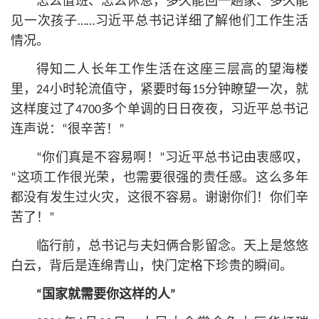
怎么值班、怎么休息，多久能回一趟家、多久能
见一次孩子……习
近平
总
书记
详细了解他们工作生活
情况。
得知二人长年工作生活在这座三层高的望海楼
里，24小时轮流值守，紧要时每15分钟瞭望一次，就
这样度过了4700多个单调的日日夜夜，习
近平
总
书记
连声说：“很辛苦！”
“你们真是不容易啊！”习
近平
总
书记
由衷感叹，
“这项工作很光荣，也需要很强的责任感。这么多年
都没有发生过火灾，这很不容易。谢谢你们！你们辛
苦了！”
临行前，
总
书记
与夫妇俩合影留念。天上是悠悠
白云，背后是连绵青山，快门定格下珍贵的瞬间。
“国家就需要你这样的人”