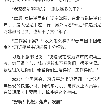
小哥亲切交流。新华社记者 谢环驰 摄
“老家都是哪里的？”“跑快递多久了？”
“80后”女快递员来自辽宁沈阳，在北京跑快递12
年了，爱人也是干这一行；另外两名“90后”快递员是
河北邢台老乡，也都干了六七年了。
“工作累不累？”“收入怎么样？”“春节回不回老
家？”习
近平
总
书记
问得十分细致。
习
近平
总
书记
说：“快递现在成为城市的流动血
液，你们很辛苦，城市运转离不开你们，很不容易。
我也很关注你们。希望你们生活得好、工作得好。”
2025年全国两会，习
近平
总
书记
强调：“对这些
年出现的快递小哥、网约车司机、电商从业人员等，
在管理服务上要跟上，填补好这个空白。”
“好啊！扎根，落户，发展”