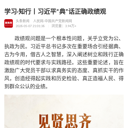
学习·知行丨习近平“典”话正确政绩观
头条新闻
人民网-中国共产党新闻网
2026-05-07 21:01:36
浏览量：3.94万+
政绩观问题是一个根本性问题，关乎立党为公、
执政为民。习
近平
总
书记
多次在重要场合引经据典、
古为今用，借古人之智慧，深入阐述树立和践行正确
政绩观的时代要求与实践路径。这些重要论述，旨在
激励广大党员干部以求真务实的态度、真抓实干的作
风，创造经得起实践和历史检验、真正造福人民、得
到群众公认的业绩。