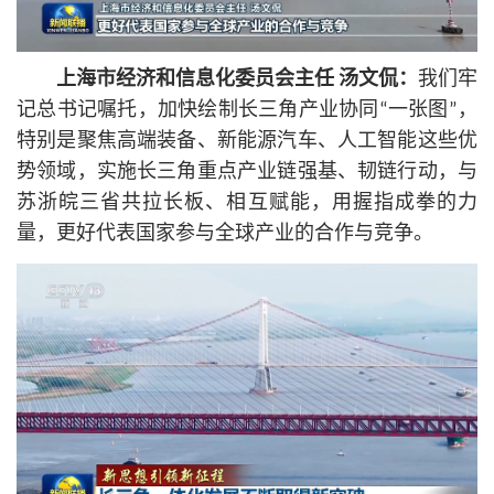
上海市经济和信息化委员会主任 汤文侃：
我们牢
记
总
书记
嘱托，加快绘制长三角产业协同“一张图”，
特别是聚焦高端装备、新能源汽车、人工智能这些优
势领域，实施长三角重点产业链强基、韧链行动，与
苏浙皖三省共拉长板、相互赋能，用握指成拳的力
量，更好代表国家参与全球产业的合作与竞争。