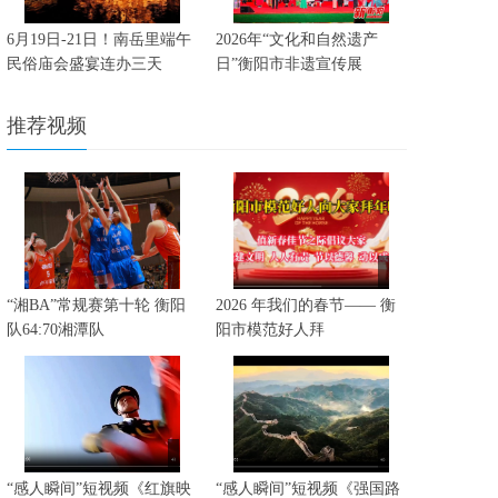
6月19日-21日！南岳里端午
2026年“文化和自然遗产
民俗庙会盛宴连办三天
日”衡阳市非遗宣传展
推荐视频
“湘BA”常规赛第十轮 衡阳
2026 年我们的春节—— 衡
队64:70湘潭队
阳市模范好人拜
“感人瞬间”短视频《红旗映
“感人瞬间”短视频《强国路