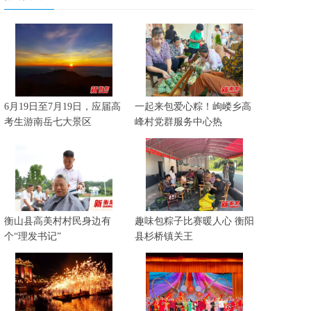
6月19日至7月19日，应届高
一起来包爱心粽！岣嵝乡高
考生游南岳七大景区
峰村党群服务中心热
衡山县高美村村民身边有
趣味包粽子比赛暖人心 衡阳
个“理发书记”
县杉桥镇关王