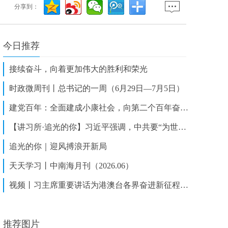
分享到：
今日推荐
接续奋斗，向着更加伟大的胜利和荣光
时政微周刊丨总书记的一周（6月29日—7月5日）
建党百年：全面建成小康社会，向第二个百年奋斗目标迈进
【讲习所·追光的你】习近平强调，中共要“为世界和平与发展注入更多正能量”
追光的你｜迎风搏浪开新局
天天学习丨中南海月刊（2026.06）
视频丨习主席重要讲话为港澳台各界奋进新征程指明方向
推荐图片