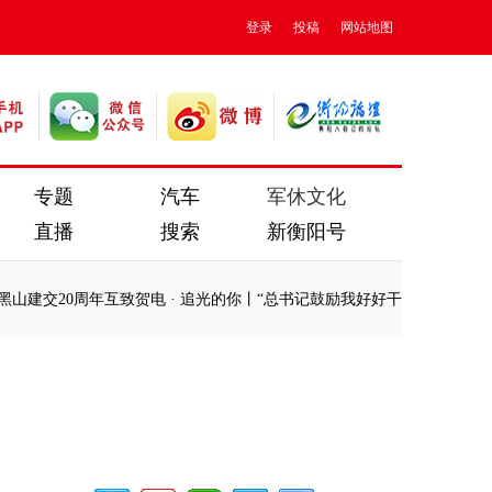
登录
投稿
网站地图
专题
汽车
军休文化
直播
搜索
新衡阳号
0周年互致贺电
·
追光的你丨“总书记鼓励我好好干”
·
时政微周刊丨总书记的
0周年互致贺电
·
追光的你丨“总书记鼓励我好好干”
·
时政微周刊丨总书记的