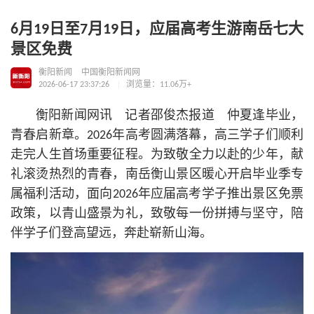
6月19日至7月19日，应届高考生游南岳七大
景区免费
衡阳新闻
中国衡阳新闻网
2026-06-17 23:37:26
浏览量：11.06万+
衡阳新闻网讯 记者邵俊杰报道 仲夏逢毕业，
青春启新章。2026年高考圆满落幕，高三学子们顺利
走完人生首场重要征程。为致敬全力以赴的少年，献
礼滚烫热烈的青春，南岳衡山景区暖心开启毕业季专
属福利活动，面向2026年应届高考学子推出景区免票
政策，以青山盛景为礼，致敬每一份拼搏与坚守，陪
伴学子们登高望远，奔赴崭新山海。