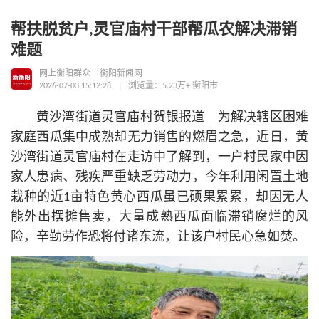
帮扶脱贫户,灵官庙村干部帮瓜农解决滞销
难题
网上衡阳群众
衡阳新闻网
2026-07-03 15:12:28
浏览量：5.23万+
衡阳市
黄沙湾街道灵官庙村贺银报道 为解决辖区困难
家庭西瓜集中成熟却无力销售的燃眉之急，近日，黄
沙湾街道灵官庙村在走访中了解到，一户村民家中因
家人患病、残疾严重缺乏劳动力，今年利用闲置土地
栽种的近1亩特色黄心西瓜虽已硕果累累，却因无人
能外出摆摊售卖，大量成熟西瓜面临滞销腐烂的风
险，辛勤劳作恐将付诸东流，让该户村民心急如焚。