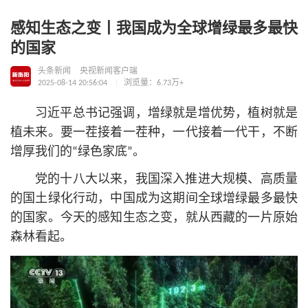
感知生态之变丨我国成为全球增绿最多最快
的国家
头条新闻
央视新闻客户端
2025-08-14 20:56:04
浏览量：6.73万+
习
近平
总
书记
强调，增绿就是增优势，植树就是
植未来。要一茬接着一茬种，一代接着一代干，不断
增厚我们的“绿色家底”。
党的十八大以来，我国深入推进大规模、高质量
的国土绿化行动，中国成为这期间全球增绿最多最快
的国家。今天的感知生态之变，就从西藏的一片原始
森林看起。