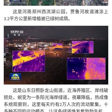
这是河南郑州西流湖公园，贾鲁河故道滩涂上
3.2平方公里新增植被已绿树成荫。
这是山东日照卧龙山街道，近海养殖区、岸线破
损处，蜕变为一条阳光海岸绿道。夜幕降临，热成像
系统观察到，这里每天约有2万人次的流动聚集，十
多种不同的运动模态，让这条绿道焕发着勃勃生机。