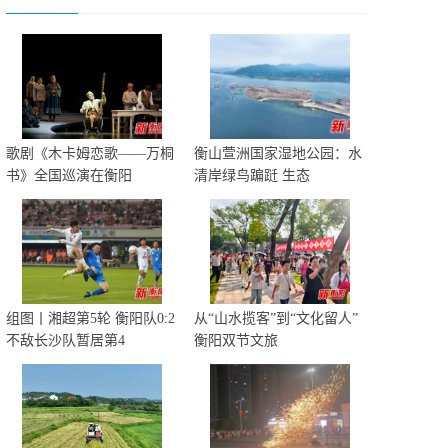
歌剧《木卡姆恋歌——万桐
衡山萱洲国家湿地公园：水
书》全国巡演在衡阳
清岸绿鸟蹁跹 生态
组图丨湘超第5轮 衡阳队0:2
从“山水揽客”到“文化留人”
不敌长沙队暂居第4
衡阳双节文旅