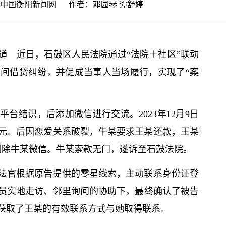
中国衡阳新闻网
作者：邓园琴 谭舒婷
道 近日，石鼓区人民法院通过“法院＋社区”联动
间借贷纠纷，并促成当事人当场履行，实现了“案
台结识，后添加微信进行交流。2023年12月9日
00元。后因恋爱关系破裂，牛某要求王某还款，王某
月删除牛某微信。牛某索款无门，遂诉至石鼓法院。
法官根据原告提供的零星线索，主动联系身份证登
员实地走访、邻里询问的协助下，最终确认了被告
获取了王某的有效联系方式与她取得联系。