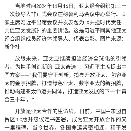
当地时间2024年11月16日，亚太经合组织第三十
一次领导人非正式会议在秘鲁利马会议中心举行。国
家主席习
近平
出席会议并发表题为《共担时代责任
共促亚太发展》的重要讲话。这是习
近平
同其他亚太
经合组织成员经济体领导人、代表合影。图片来源：
新华社
放眼未来，亚太应继续担当经济全球化的引领
者。为携手创造新的“亚太奇迹”，习
近平
主席提出中
国方案——“我们要守正创新，擦亮开放亚太、包容亚
太的金字招牌，打造绿色亚太、数字亚太的新招牌，
推动构建亚太命运共同体，打造亚太发展的下一个‘黄
金三十年’。”
开放是亚太合作的生命线。日前，中国—东盟自
贸区3.0版升级议定书签署，成为亚太开放合作的又
一里程碑。当今世界，各国命运紧密相连，和平发